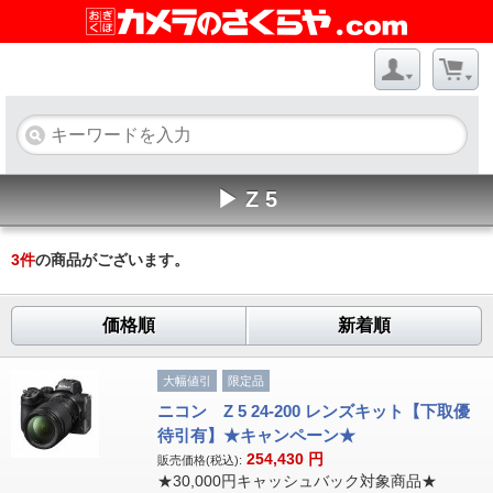
▶ Z 5
3
件
の商品がございます。
価格順
新着順
大幅値引
限定品
ニコン Z 5 24-200 レンズキット【下取優
待引有】★キャンペーン★
254,430
円
販売価格(税込):
★30,000円キャッシュバック対象商品★