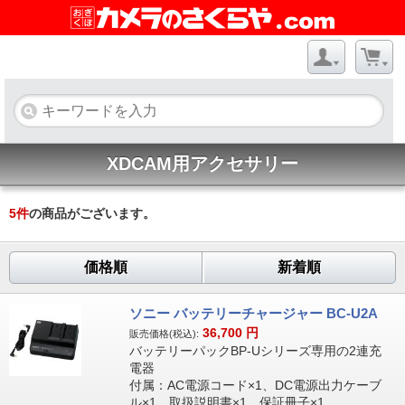
XDCAM用アクセサリー
5
件
の商品がございます。
価格順
新着順
ソニー バッテリーチャージャー BC-U2A
36,700
円
販売価格(税込):
バッテリーパックBP-Uシリーズ専用の2連充
電器
付属：AC電源コード×1、DC電源出力ケーブ
ル×1、取扱説明書×1、保証冊子×1