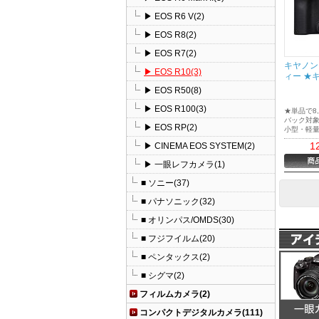
▶ EOS R6 V(2)
▶ EOS R8(2)
▶ EOS R7(2)
キヤノン 
▶ EOS R10(3)
ィー ★
▶ EOS R50(8)
▶ EOS R100(3)
★単品で8
バック対
▶ EOS RP(2)
小型・軽量
ラーレスカ
1
▶ CINEMA EOS SYSTEM(2)
ステム」
画・動画
▶ 一眼レフカメラ(1)
現
■ ソニー(37)
■ パナソニック(32)
■ オリンパス/OMDS(30)
■ フジフイルム(20)
■ ペンタックス(2)
■ シグマ(2)
フィルムカメラ(2)
コンパクトデジタルカメラ(111)