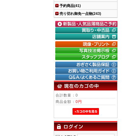
予約商品(41)
売り切れ御免一点物(243)
｜
デジタ
｜
フイル
｜
SON
合計数量：0
商品金額：
0円