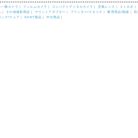
ル一眼カメラ
｜
フィルムカメラ
｜
コンパクトデジタルカメラ
｜
交換レンズ
｜
ストロボ
ム
｜
その他撮影用品
｜
マウントアダプター
｜
プリンター/スキャナ
｜
整理用品/額縁
｜
防
バッグ/ウェア
｜
SONY製品
｜
中古商品
｜