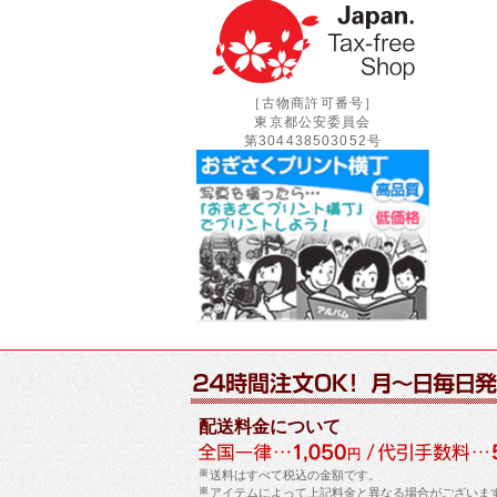
［古物商許可番号］
東京都公安委員会
第304438503052号
配送料金について
送料はすべて税込の金額です。
アイテムによって上記料金と異なる場合がございま