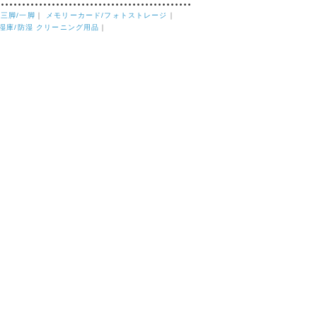
｜
三脚/一脚
｜
メモリーカード/フォトストレージ
｜
湿庫/防湿 クリーニング用品
｜