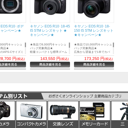
EOS R10･ボデ
キヤノン EOS R10･18-45
キヤノン EOS R10･18-
キャンペーン★
IS STM レンズキット ★
150 IS STM レンズキット
キャンペーン★
★キャンペーン★
,000円キャッシュ
★単品で8,000円キャッシュ
★単品で10,000円キャッシュ
象商品★
バック対象商品★
バック対象商品★
のAPS-Cサイズミ
軽量コンパクトな標準ズーム
広角から望遠まで1本でカバ
メラ。「EOS Rシ
レンズキット
ーする高倍率ズームのレンズ
28,700
円
143,550
円
173,250
円
(税込)
(税込)
(税込)
による本格的な静止
キットレンズ：RF-S18-
キット
撮影をより手軽に実
45mm F4.5-6.3 IS STM
キットレンズ：RF-S18-
150mm F3.5-6.3 IS STM