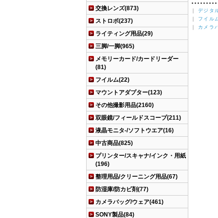
交換レンズ(873)
｜
デジタ
｜
フイル
ストロボ(237)
｜
カメラ
ライティング用品(29)
三脚/一脚(965)
メモリーカード/カードリーダー
(81)
フイルム(22)
マウントアダプター(123)
その他撮影用品(2160)
双眼鏡/フィールドスコープ(211)
液晶モニタ-/ソフトウエア(16)
中古商品(825)
プリンター/スキャナ/インク・用紙
(196)
整理用品/クリーニング用品(67)
防湿庫/防カビ剤(77)
カメラバッグ/ウェア(461)
SONY製品(84)