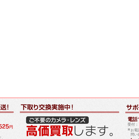
電話で
受付：1
お電
問い
す。