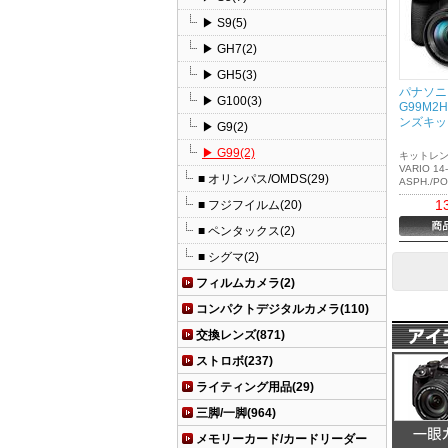
▶ S9(5)
▶ GH7(2)
▶ GH5(3)
パナソニッ
▶ G100(3)
G99M2
ンズキッ
▶ G9(2)
▶ G99(2)
キットレンズ
VARIO 14-
■ オリンパス/OMDS(29)
ASPH./PO
FSA1414
1
■ フジフイルム(20)
小型・軽
凝縮本格
■ ペンタックス(2)
ミドルク
ミラーレ
■ シグマ(2)
フィルムカメラ(2)
コンパクトデジタルカメラ(110)
交換レンズ(871)
ストロボ(237)
ライティング用品(29)
三脚/一脚(964)
メモリーカード/カードリーダー