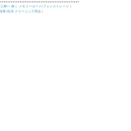
｜
三脚/一脚
｜
メモリーカード/フォトストレージ
｜
湿庫/防湿 クリーニング用品
｜