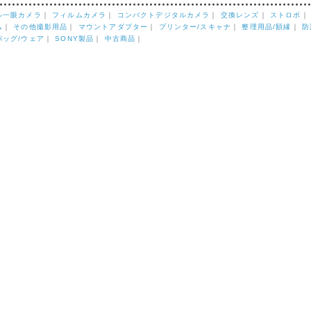
ル一眼カメラ
｜
フィルムカメラ
｜
コンパクトデジタルカメラ
｜
交換レンズ
｜
ストロボ
ム
｜
その他撮影用品
｜
マウントアダプター
｜
プリンター/スキャナ
｜
整理用品/額縁
｜
防
バッグ/ウェア
｜
SONY製品
｜
中古商品
｜