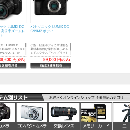
ク LUMIX DC-
パナソニック LUMIX DC-
H 高倍率ズームレ
G99M2 ボディ
ト
：LUMIX G
小型・軽量ボディに高性能を
140mm/F3.5-5.6 II
凝縮本格的な撮影が楽しめる
WER O.I.S.（H-
ミドルクラス「ハイブリット
0）
ミラーレス」
38,600
円
99,000
円
(税込)
(税込)
量ボディに高性能を
的な撮影が楽しめる
ラス「ハイブリット
ス」