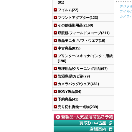
(81)
｜
デジタ
フイルム(22)
｜
フイル
｜
カメラ
マウントアダプター(123)
その他撮影用品(2160)
双眼鏡/フィールドスコープ(211)
液晶モニタ-/ソフトウエア(16)
中古商品(835)
プリンター/スキャナ/インク・用紙
(196)
整理用品/クリーニング用品(67)
防湿庫/防カビ剤(79)
カメラバッグ/ウェア(461)
SONY製品(84)
予約商品(41)
売り切れ御免一点物(239)