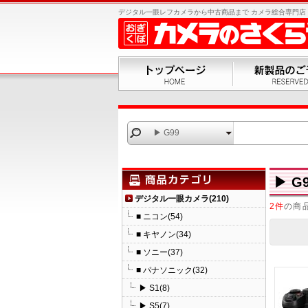
デジタル一眼レフカメラから中古商品まで カメラ総合専門店 お
▶ G99
▶ G
デジタル一眼カメラ(210)
2件
の商
■ ニコン(54)
■ キヤノン(34)
■ ソニー(37)
■ パナソニック(32)
▶ S1(8)
▶ S5(7)