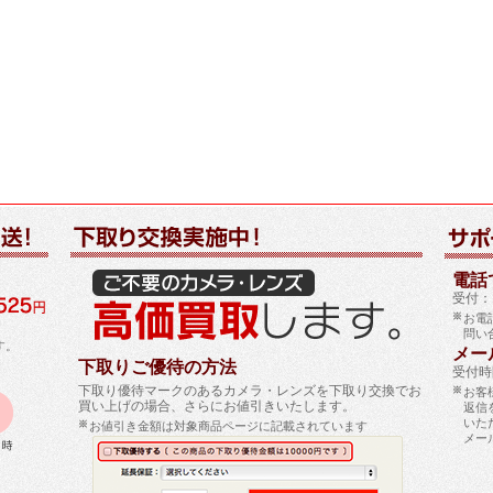
電話で
受付：1
お電
問い
す。
メー
下取りご優待の方法
受付時
下取り優待マークのあるカメラ・レンズを下取り交換でお
お客
買い上げの場合、さらにお値引きいたします。
返信
いた
お値引き金額は対象商品ページに記載されています
メー
）