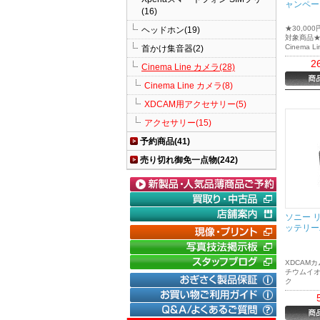
ャンペー
(16)
★30,0
ヘッドホン(19)
対象商品
Cinema
首かけ集音器(2)
アップ「F
2
新開発セン
Cinema Line カメラ(28)
35mmフォ
Line 
Cinema Line カメラ(8)
り拓く。
に、確か
XDCAM用アクセサリー(5)
アクセサリー(15)
予約商品(41)
売り切れ御免一点物(242)
ソニー 
ッテリーパ
XDCAM
チウムイ
ク
｜
デジタ
充電には
｜
フイル
ャー BC-U
｜
SON
ご使用く
※ 製品保