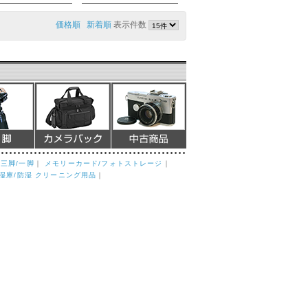
価格順
新着順
表示件数
｜
三脚/一脚
｜
メモリーカード/フォトストレージ
｜
湿庫/防湿 クリーニング用品
｜