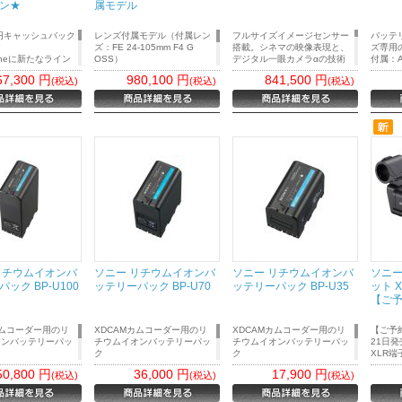
ン★
属モデル
00円キャッシュバック
レンズ付属モデル（付属レン
フルサイズイメージセンサー
バッテ
★
ズ：FE 24-105mm F4 G
搭載。シネマの映像表現と、
ズ専用
 Lineに新たなライン
OSS）
デジタル一眼カメラαの技術
付属：A
X30」が登場
フルサイズイメージセンサー
を融合した
電源出
67,300
円
980,100
円
841,500
円
(税込)
(税込)
(税込)
サー搭載のSuper
搭載。シネマの映像表現と、
コンパクトな映像制作用カメ
明書×1
ーマットCinema
デジタル一眼カメラαの技術
ラ
カメラ。映像世界を、切
を融合したコンパクトな映像
クリエイターの情熱
制作用カメラ
FX6のAF性能を最大限に生か
な力を。
す、58本（＊）の豊富なレン
ズラインアップ
＊ 2020年11月現在、発表
済・発売前商品を含む。APS-
Cフォーマット対応レンズ20
本を含む
リチウムイオンバ
ソニー リチウムイオンバ
ソニー リチウムイオンバ
ソニー
ック BP-U100
ッテリーパック BP-U70
ッテリーパック BP-U35
ット X
【ご
カムコーダー用のリ
XDCAMカムコーダー用のリ
XDCAMカムコーダー用のリ
【ご予約
オンバッテリーパッ
チウムイオンバッテリーパッ
チウムイオンバッテリーパッ
21日発
ク
ク
XLR端
ル一眼カメラ
｜
フィルムカメラ
｜
コンパクトデジタルカメラ
｜
交換レンズ
｜
ストロボ
バッテリーチャージ
充電にはバッテリーチャージ
充電にはバッテリーチャージ
32bit
ム
｜
撮影用品
｜
双眼鏡
｜
プリンター/スキャナ
｜
整理用品/額縁
｜
防湿庫/防湿 クリー
50,800
円
36,000
円
17,900
円
(税込)
(税込)
(税込)
1A/U2A/U1/U2を
ャー BC-U1A/U2A/U1/U2を
ャー BC-U1A/U2A/U1/U2を
影でも
Y製品
｜
中古商品
｜
ださい。
ご使用ください。
ご使用ください。
を実現
証対象外
※ 製品保証対象外
※ 製品保証対象外