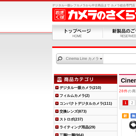
デジタル一眼レフカメラから中古商品まで カメラ総合専門店 お
Cinema Line カメラ
Cine
デジタル一眼カメラ(210)
28件
の商
フィルムカメラ(2)
1
2
コンパクトデジタルカメラ(111)
交換レンズ(873)
ストロボ(237)
ライティング用品(29)
三脚/一脚(964)