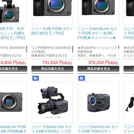
ME-FX5 XLR
ソニー ILME-FX5B ボディ
ソニー CinemaLine カメ
ソニー 
ユニット同梱モ
[8/21発売]【ご予約】
ラ FX2B ボディ [ILME-
ラ FX
21発売]【ご予約】
FX2B]★キャンペーン★
FX3
付中】[2026年8月
【ご予約受付中】[2026年8月
★30,000円キャッシュバック
★30,
21日発売]
対象商品★
対象商
の可能性を広げる
映像表現の可能性を広げる
渇望の、映像世界へ。その才
クリエ
Lineカメラ『FX5』
Cinema Lineカメラ『FX5』
能に、満ちた力を。
の印象
10,810
円
731,610
円
375,210
円
(税込)
(税込)
(税込)
発売
映像制作を本格的に目指すク
操作性
リエイターに向けた、フルサ
世界に
イズイメージセンサー搭載
〈FX
Cinema Lineカメラ
①背面
～15+ストップ※1の豊かな階
の約14
調表現やAIによる高性能AF
万ドッ
で、多彩な撮影スタイルに対
②グリ
応～
コン受
③NFC
④同梱
ャーBC
BC-Z
※BC-
ーブル
要
emaLine FX30
ソニー Cinema Line カメ
ソニー Cinema Line カメ
ソニー
LME-FX30B]★キ
ラ ILME-FX6VKレンズ付
ラ ILME-FX6Vボディ
ジャー 