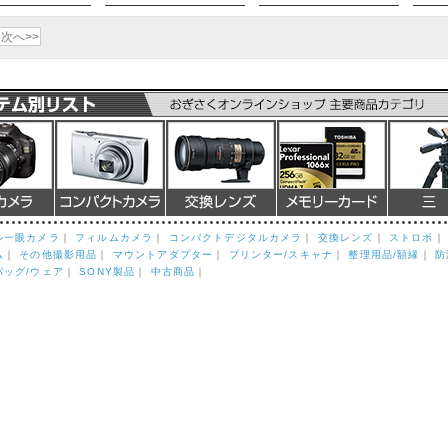
次へ>>
ル一眼カメラ
｜
フィルムカメラ
｜
コンパクトデジタルカメラ
｜
交換レンズ
｜
ストロボ
ム
｜
その他撮影用品
｜
マウントアダプター
｜
プリンター/スキャナ
｜
整理用品/額縁
｜
防
バッグ/ウェア
｜
SONY製品
｜
中古商品
｜