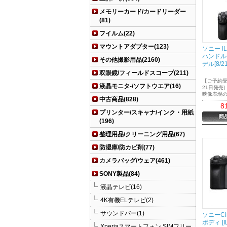
メモリーカード/カードリーダー
(81)
フイルム(22)
マウントアダプター(123)
ソニー IL
ハンドル
その他撮影用品(2160)
デル[8/
双眼鏡/フィールドスコープ(211)
【ご予約受
液晶モニタ-/ソフトウエア(16)
21日発売]
映像表現
中古商品(828)
Cinema 
8
発売
プリンター/スキャナ/インク・用紙
(196)
整理用品/クリーニング用品(67)
防湿庫/防カビ剤(77)
カメラバッグ/ウェア(461)
SONY製品(84)
液晶テレビ(16)
4K有機ELテレビ(2)
サウンドバー(1)
ソニーCin
ボディ [I
Xperiaスマートフォン SIMフリー