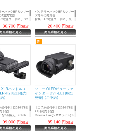
リーパックBP-Uシリー
バッテリーパックBP-Uシリー
の2連充電器
ズ専用の充電器
C電源コード×1、DC
付属：AC電源コード×1、取
力ケーブル×1、取扱説
扱説明書×1、保証冊子×1
36,700
円
20,400
円
(税込)
(税込)
、保証冊子×1
 XLRハンドルユニ
ソニー OLEDビューファ
LR-H2 [8/21発売]
インダー DVF-EL1 [8/21
予約】
発売]【ご予約】
受付中】[2026年8月
【ご予約受付中】[2026年8月
売予定]
21日発売予定]
子を2基備え、96kHz
Cinema Line(シネマライン)シ
｜
三脚/一脚
｜
メモリーカード/フォトストレージ
｜
 floatに対応。手持ち撮
リーズカメラ『FX5』対応。
ニング用品
｜
カメラバッグ/ウェア
｜
99,000
円
85,140
円
(税込)
(税込)
安定したカメラワーク
着脱可能なチルト式OLEDビ
ューファインダー