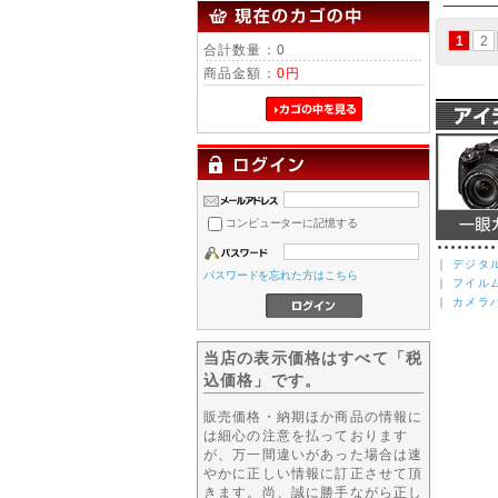
1
2
合計数量：0
商品金額：
0円
コンピューターに記憶する
｜
デジタ
パスワードを忘れた方はこちら
｜
フイル
｜
カメラ
当店の表示価格はすべて「税
込価格」です。
販売価格・納期ほか商品の情報に
は細心の注意を払っております
が、万一間違いがあった場合は速
やかに正しい情報に訂正させて頂
きます。尚、誠に勝手ながら正し