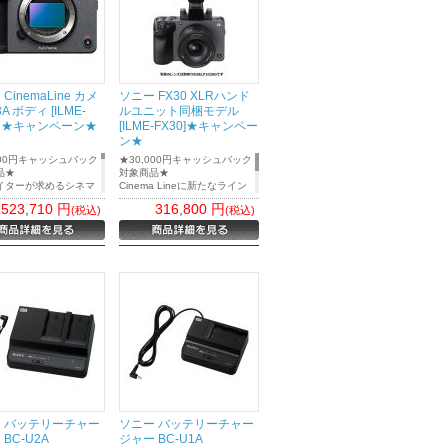
CinemaLine カメ
ソニー FX30 XLRハンド
3A ボディ [ILME-
ルユニット同梱モデル
A] ★キャンペーン★
[ILME-FX30]★キャンペー
ン★
000円キャッシュバック
★30,000円キャッシュバック
品★
対象商品★
イターが求めるシネマ
Cinema Lineに新たなライン
的な映像表現と優れた
アップ「FX30」が登場
523,710
円
316,800
円
(税込)
(税込)
を実現。シネマの映像
ILME-FX30 XLRハンドルユニ
、限りない自由を
ット同梱モデル
3からの変更点〉
液晶の解像度が従来機
4万ドットから約236
トに高解像度化
ップ部分の赤外線リモ
光部削除
削除
のバッテリーチャージ
-QZ1から、2個口の
D1に変更
ZD1は、USB PD対応ケ
やACアダプタが別途必
 バッテリーチャー
ソニー バッテリーチャー
BC-U2A
ジャー BC-U1A