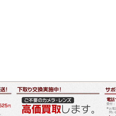
電話で
受付：1
お電
問い
す。