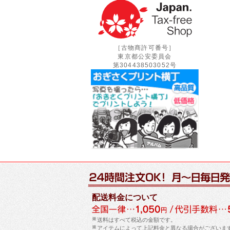
［古物商許可番号］
東京都公安委員会
第304438503052号
配送料金について
送料はすべて税込の金額です。
アイテムによって上記料金と異なる場合がございま