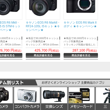
S R6 MkII・
キヤノンEOS R6 MarkII・
キヤノン EOS R6 Mark II
05 IS STMキット
RF24-105L ISキット ★キ
ボディ ★キャンペーン★
ペーン★
ャンペーン★
0,000円キャッシュ
★単品で30,000円キャッシュ
★単品で30,000円キャッシュ
象商品★
バック対象商品★
バック対象商品★
：RF24-105mm
キットレンズ：RF24-105mm
トラッキング性能が進化した
 STM
F4 L IS USM
AFや高速連写、多彩な動画表
26,700
円
425,700
円
287,100
円
(税込)
(税込)
(税込)
ング性能が進化した
トラッキング性能が進化した
現により静止画・動画の撮影
連写、多彩な動画表
AFや高速連写、多彩な動画表
性能を追求したフルサイズミ
静止画・動画の撮影
現により静止画・動画の撮影
ラーレスカメラ
求したフルサイズミ
性能を追求したフルサイズミ
カメラ
ラーレスカメラ