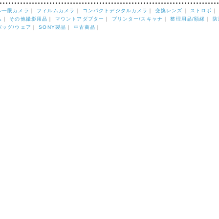
ル一眼カメラ
｜
フィルムカメラ
｜
コンパクトデジタルカメラ
｜
交換レンズ
｜
ストロボ
ム
｜
その他撮影用品
｜
マウントアダプター
｜
プリンター/スキャナ
｜
整理用品/額縁
｜
防
バッグ/ウェア
｜
SONY製品
｜
中古商品
｜