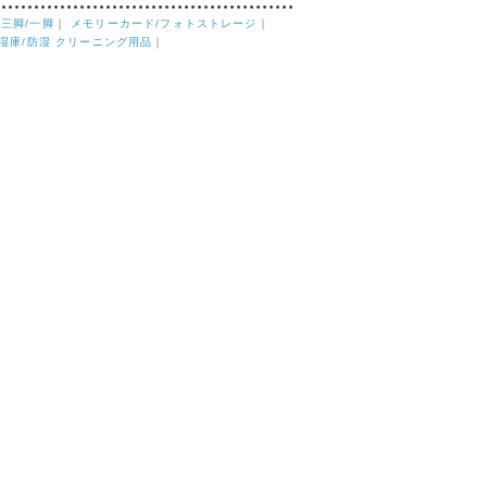
｜
三脚/一脚
｜
メモリーカード/フォトストレージ
｜
湿庫/防湿 クリーニング用品
｜