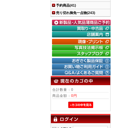
予約商品(41)
売り切れ御免一点物(243)
｜
デジタ
｜
フイル
｜
SON
合計数量：0
商品金額：
0円