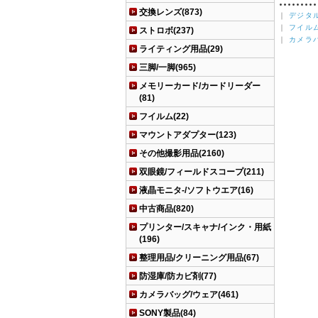
交換レンズ(873)
｜
デジタ
｜
フイル
ストロボ(237)
｜
カメラ
ライティング用品(29)
三脚/一脚(965)
メモリーカード/カードリーダー
(81)
フイルム(22)
マウントアダプター(123)
その他撮影用品(2160)
双眼鏡/フィールドスコープ(211)
液晶モニタ-/ソフトウエア(16)
中古商品(820)
プリンター/スキャナ/インク・用紙
(196)
整理用品/クリーニング用品(67)
防湿庫/防カビ剤(77)
カメラバッグ/ウェア(461)
SONY製品(84)