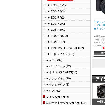
▶ EOS R6 V(2)
▶ EOS R8(2)
▶ EOS R7(2)
キヤノンEO
▶ EOS R10(3)
RF24-1
★キャン
▶ EOS R50(8)
▶ EOS R100(3)
★単品で3
バック対
▶ EOS RP(2)
キットレンズ
F4-7.1 IS
3
▶ CINEMA EOS SYSTEM(2)
トラッキ
AFや高速
▶ 一眼レフカメラ(1)
現により
性能を追
■ ソニー(37)
ラーレス
■ パナソニック(32)
■ オリンパス/OMDS(30)
■ フジフイルム(20)
■ ペンタックス(2)
■ シグマ(2)
フィルムカメラ(2)
コンパクトデジタルカメラ(111)