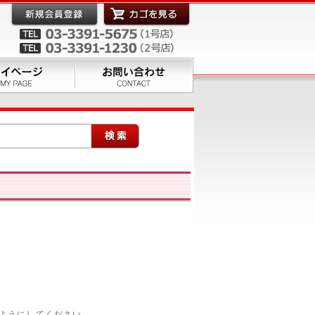
｜
三脚/一脚
｜
メモリーカード/フォトストレージ
｜
ニング用品
｜
カメラバッグ/ウェア
｜
ようにしてください。