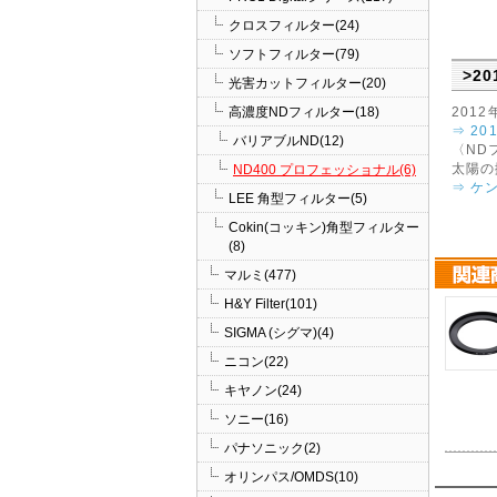
クロスフィルター(24)
ソフトフィルター(79)
>2
光害カットフィルター(20)
高濃度NDフィルター(18)
201
⇒ 2
バリアブルND(12)
〈ND
太陽の
ND400 プロフェッショナル(6)
⇒ ケ
LEE 角型フィルター(5)
Cokin(コッキン)角型フィルター
(8)
マルミ(477)
H&Y Filter(101)
SIGMA (シグマ)(4)
ニコン(22)
キヤノン(24)
ソニー(16)
パナソニック(2)
オリンパス/OMDS(10)