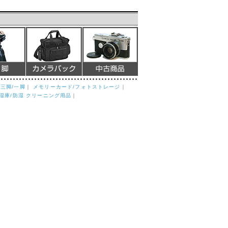
｜
三脚/一脚
｜
メモリーカード/フォトストレージ
｜
湿庫/防湿 クリーニング用品
｜