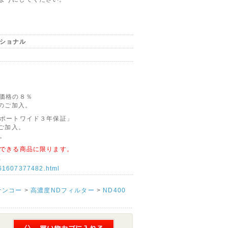
ッショナル
価格の８％
のご加入。
ポートワイド３年保証」
ご加入。
。
できる商品に限ります。
-
4961607377482.html
ケンコー
>
高濃度NDフィルター
>
ND400