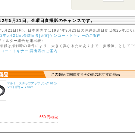
012年5月21日、金環日食撮影のチャンスです。
2年5月21日(月)、日本国内では1987年9月23日の沖縄金環日食以来25年
012年5月21日:金環日食|天文|ケンコー・トキナーのご案内
フィルター組合せ露出表〉
撮影は撮影時の条件により、大きく異なるためあくまで「参考値」としてご
ンコー・トキナー|露出表のご案内
マルミ ステップアップリング 62(レ
ンズ口径) → 77mm
550 円
(税込)