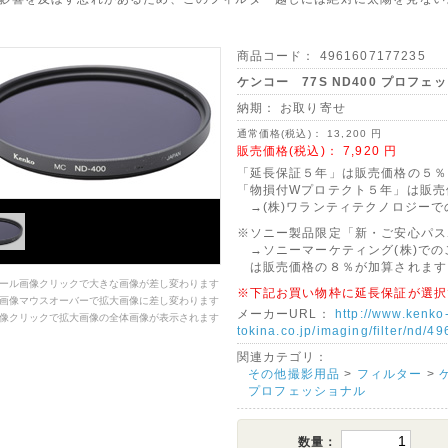
商品コード：
4961607177235
ケンコー 77S ND400 プロフェ
納期：
お取り寄せ
通常価格(税込)：
13,200
円
販売価格(税込)：
7,920
円
「延長保証５年」は販売価格の５％
「物損付Wプロテクト５年」は販売
→(株)ワランティテクノロジーで
※ソニー製品限定「新・ご安心パス
→ソニーマーケティング(株)での
は販売価格の８％が加算されます
ール画像クリックで大きな画像が差し変わります
※下記お買い物枠に延長保証が選択
画像マウスオーバーで拡大画像に差し変わります
メーカーURL：
http://www.kenko
像クリックで拡大画像の全体画像が表示されます
tokina.co.jp/imaging/filter/nd/
関連カテゴリ：
その他撮影用品
>
フィルター
>
プロフェッショナル
数量：