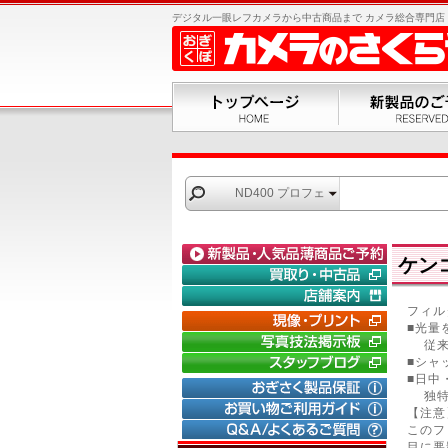
デジタル一眼レフカメラから中古商品まで カメラ総合専門店 お
ND400 プロフェ
ッショ...
ケンコ
フィル
■光量
従来
■シャ
■日中
｜
デジタ
独特
｜
フイル
【注意
｜
SON
このフ
目に悪