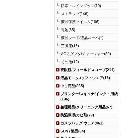
防寒・レイングッズ(70)
ストラップ(146)
液晶保護フイルム(106)
電池(65)
液晶フード/液晶ルーペ(1)
三脚座(16)
ACアダプタ/チャージャー(80)
その他(12)
双眼鏡/フィールドスコープ(211)
液晶モニタ-/ソフトウエア(16)
中古商品(835)
プリンター/スキャナ/インク・用紙
(196)
整理用品/クリーニング用品(67)
防湿庫/防カビ剤(79)
カメラバッグ/ウェア(461)
SONY製品(84)