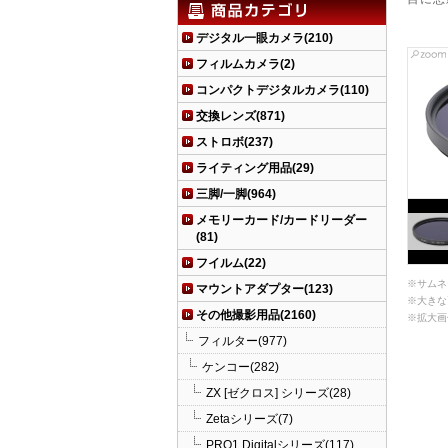
デジタル一眼カメラ(210)
フィルムカメラ(2)
コンパクトデジタルカメラ(110)
交換レンズ(871)
ストロボ(237)
ライティング用品(29)
三脚/一脚(964)
メモリーカード/カードリーダー
(81)
フイルム(22)
※サムネ
マウントアダプター(123)
※大きな
その他撮影用品(2160)
※拡大画
フィルター(977)
ケンコー(282)
ZX [ゼクロス] シリーズ(28)
Zetaシリーズ(7)
PRO1 Digitalシリーズ(117)