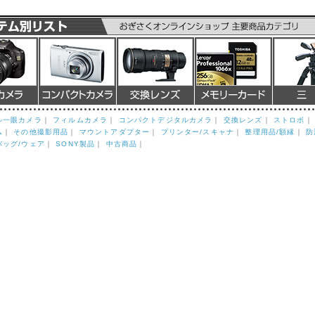
ル一眼カメラ
｜
フィルムカメラ
｜
コンパクトデジタルカメラ
｜
交換レンズ
｜
ストロボ
ム
｜
その他撮影用品
｜
マウントアダプター
｜
プリンター/スキャナ
｜
整理用品/額縁
｜
防
バッグ/ウェア
｜
SONY製品
｜
中古商品
｜