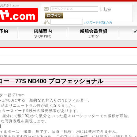
ぎさく.com
記憶
パスワードを忘れた方
ー 77S ND400 プロフェッショナル
ター径:77mm
を1/400にする一般的な丸枠入りのNDフィルター。
品よりニュートラル性が高くなりました。
ッタースピード9段分の減光効果があります。
・屋外にて数10秒から数分といった超スローシャッターでの撮影が可能。
ル一眼カメラ
｜
フィルムカメラ
｜
コンパクトデジタルカメラ
｜
交換レンズ
｜
ストロボ
な写真表現を実現します。
ム
｜
撮影用品
｜
双眼鏡
｜
プリンター/スキャナ
｜
整理用品/額縁
｜
防湿庫/防湿 クリー
】
Y製品
｜
中古商品
｜
ィルターは「撮影」用です。日食「観察」用には使用できません。
影響を及ぼす恐れがあるため、このフィルター越しには絶対に太陽を見ない