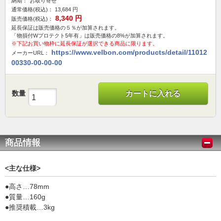
納期：
お取り寄せ
通常価格(税込)：
13,684
円
8,340
円
販売価格(税込)：
延長保証は販売価格の５％が加算されます。
「物損付Wプロテクト5年有」は販売価格の8%が加算されます。
※下記お買い物枠に延長保証が選択できる商品に限ります。
https://www.velbon.com/products/detail/11012
メーカーURL：
00330-00-00-00
数量
カートに入れる
商品情報
<主な仕様>
●高さ…78mm
●質量…160g
●推奨積載…3kg