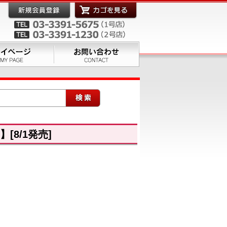
[8/1発売]
｜
三脚/一脚
｜
メモリーカード/フォトストレージ
｜
ニング用品
｜
カメラバッグ/ウェア
｜