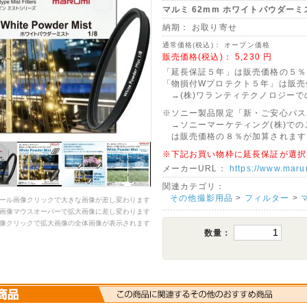
マルミ 62mm ホワイトパウダーミス
納期：
お取り寄せ
通常価格(税込)：
オープン価格
販売価格(税込)：
5,230
円
「延長保証５年」は販売価格の５％
「物損付Wプロテクト５年」は販売
→(株)ワランティテクノロジーで
※ソニー製品限定「新・ご安心パス
→ソニーマーケティング(株)での
は販売価格の８％が加算されます
※下記お買い物枠に延長保証が選択
メーカーURL：
https://www.marum
関連カテゴリ：
その他撮影用品
>
フィルター
>
ール画像クリックで大きな画像が差し変わります
画像マウスオーバーで拡大画像に差し変わります
像クリックで拡大画像の全体画像が表示されます
数量：