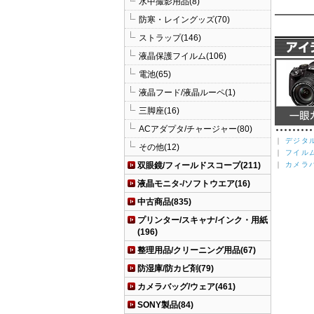
水中撮影用品(8)
防寒・レイングッズ(70)
ストラップ(146)
液晶保護フイルム(106)
電池(65)
液晶フード/液晶ルーペ(1)
三脚座(16)
ACアダプタ/チャージャー(80)
｜
デジタ
その他(12)
｜
フイル
双眼鏡/フィールドスコープ(211)
｜
カメラ
液晶モニタ-/ソフトウエア(16)
中古商品(835)
プリンター/スキャナ/インク・用紙
(196)
整理用品/クリーニング用品(67)
防湿庫/防カビ剤(79)
カメラバッグ/ウェア(461)
SONY製品(84)