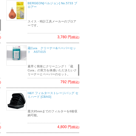
BERGEON[ベルジョン] No.5733 ブ
ロアー
スイス・時計工具メーカーのブロア
ーです。
3,780 円
)
(税込)
ト
蔵Cura クリーナー&ペーパーセッ
ト AST-015
素早く簡単にクリーニング！「蔵
Cura」の実力を体感いただきたいク
リーナーとペーパーのセット。
792 円
)
(税込)
タ
H&Y フィルターストレージバッグ セ
ミハード [CBAG]
最大95mmまでのフィルターを8枚収
納可能。
4,800 円
)
(税込)