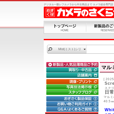
デジタル一眼レフカメラから中古商品まで カメラ総合専門店 お
Mist(ミスト)シリ
ーズ
マルミ
[ 2
Scre
スクリ
日
マルミ
｜
デジタ
40.
｜
フイル
｜
SON
Whi