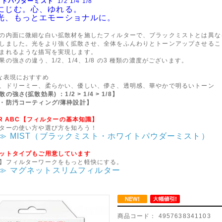
イトパウダーミスト
1/2 1/4 1/8
にじむ。心、ゆれる。
光、もっとエモーショナルに
。
の内⾯に微細な⽩い拡散材を施したフィルターで、ブラックミストとは異な
しました。光をより強く拡散させ、全体をふんわりとトーンアップさせるこ
まれるような描写を実現します。
果の強さの違う、1/2、1/4、1/8 の3 種類の濃度がございます。
な表現におすすめ
、ドリーミー、柔らかい、優しい、儚さ、透明感、華やかで明るいトーン
の強さ(拡散効果) ：1/2 > 1/4 > 1/8】
・防汚コーティング/薄枠設計】
TER ABC【フィルターの基本知識】
ターの使い方や選び方を知ろう！
≫ MIST（ブラックミスト・ホワイトパウダーミスト）
ットタイプもご用意しています
】フィルターワークをもっと軽快にする。
≫ マグネットスリムフィルター
商品コード：
4957638341103