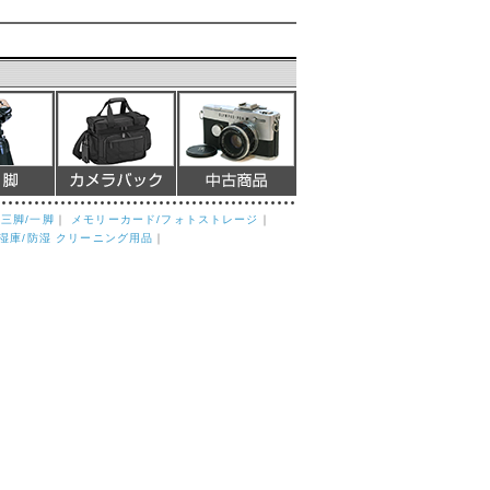
｜
三脚/一脚
｜
メモリーカード/フォトストレージ
｜
湿庫/防湿 クリーニング用品
｜