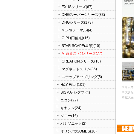
EXUSシリーズ(67)
DHGスーパーシリーズ(33)
DHGシリーズ(173)
MC-N(ノーマル)(4)
C-PL(円偏光)(16)
STAR SCAPE(星景)(10)
Mist(ミスト)シリーズ(77)
CREATIONシリーズ(18)
マグネットスリム(35)
ステップアップリング(5)
H&Y Filter(101)
※サムネ
SIGMA (シグマ)(4)
※大きな
※拡大画
ニコン(22)
キヤノン(24)
ソニー(16)
パナソニック(2)
オリンパス/OMDS(10)