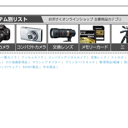
ル一眼カメラ
｜
フィルムカメラ
｜
コンパクトデジタルカメラ
｜
交換レンズ
｜
ストロボ
ム
｜
その他撮影用品
｜
マウントアダプター
｜
プリンター/スキャナ
｜
整理用品/額縁
｜
防
バッグ/ウェア
｜
SONY製品
｜
中古商品
｜