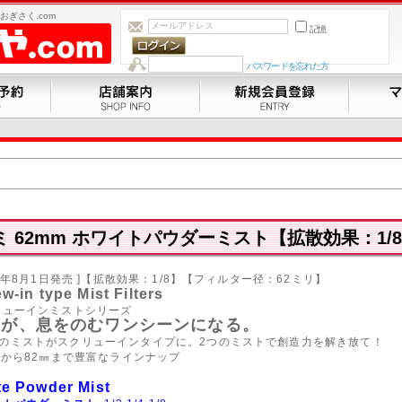
ぎさく.com
記憶
パスワードを忘れた方
 62mm ホワイトパウダーミスト【拡散効果：1/8】
025年8月1日発売 ]【拡散効果：1/8】【フィルター径：62ミリ】
w-in type Mist Filters
ューインミストシリーズ
常が、息をのむワンシーンになる。
のミストがスクリューインタイプに。2つのミストで創造力を解き放て！
ル一眼カメラ
｜
フィルムカメラ
｜
コンパクトデジタルカメラ
｜
交換レンズ
｜
ストロボ
5㎜から82㎜まで豊富なラインナップ
ム
｜
撮影用品
｜
双眼鏡
｜
プリンター/スキャナ
｜
整理用品/額縁
｜
防湿庫/防湿 クリー
Y製品
｜
中古商品
｜
te Powder Mist