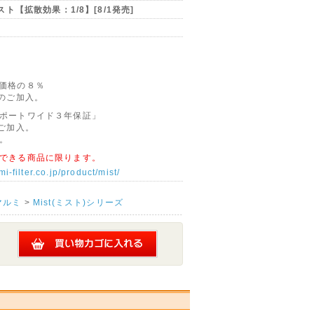
ト【拡散効果：1/8】[8/1発売]
価格の８％
のご加入。
ポートワイド３年保証」
ご加入。
。
できる商品に限ります。
i-filter.co.jp/product/mist/
マルミ
>
Mist(ミスト)シリーズ