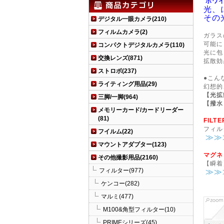
ホワ
光、
その
デジタル一眼カメラ(210)
フィルムカメラ(2)
ガラス
可能に
コンパクトデジタルカメラ(110)
光に包
交換レンズ(871)
拡散効
ストロボ(237)
●こん
ライティング用品(29)
幻想的
【光拡散
三脚/一脚(964)
【撥水
メモリーカード/カードリーダー
(81)
FIL
フィル
フイルム(22)
≫≫
マウントアダプター(123)
マグネ
その他撮影用品(2160)
【瞬着
フィルター(977)
≫≫
ケンコー(282)
マルミ(477)
M100&角型フィルター(10)
PRIMEシリーズ(45)