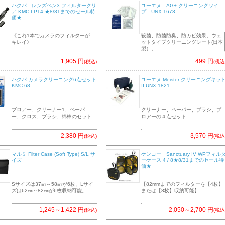
ハクバ レンズペン3 フィルタークリ
ユーエヌ AG+ クリーニングワイ
ア KMC-LP14 ★8/31までのセール特
プ UNX-1673
価★
《これ1本でカメラのフィルターが
殺菌、防菌防臭、防カビ効果。ウェ
キレイ》
ットタイプクリーニングシート(日本
製）。
1,905 円
499 円
(税込)
(税込
ハクバ カメラクリーニング6点セット
ユーエヌ Meister クリーニングキッ
KMC-68
II UNX-1821
ブロアー、クリーナー1、ペーパ
クリーナー、ペーパー、ブラシ、ブ
ー、クロス、ブラシ、綿棒のセット
ロアーの４点セット
2,380 円
3,570 円
(税込)
(税込
マルミ Filter Case (Soft Type) S/L サ
ケンコー Sanctuary IV WPフィル
イズ
ーケース 4 / 8★8/31までのセール特
価★
Sサイズは37㎜～58㎜が6枚、Lサイ
【82mmまでのフィルターを【4枚】
ズは62㎜～82㎜が6枚収納可能。
または【8枚】収納可能】
1,245～1,422 円
2,050～2,700 円
(税込)
(税込