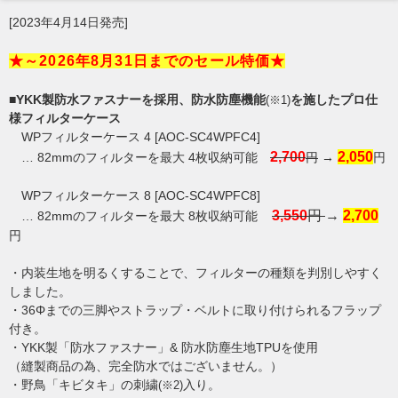
[2023年4月14日発売]
★～2026年8月31日までのセール特価★
■YKK製防水ファスナーを採用、防水防塵機能
を施したプロ仕
(※1)
様フィルターケース
WPフィルターケース 4 [AOC-SC4WPFC4]
2,700
2,050
… 82mmのフィルターを最大 4枚収納可能
円
→
円
WPフィルターケース 8 [AOC-SC4WPFC8]
3,550
円
→
2,700
… 82mmのフィルターを最大 8枚収納可能
円
・内装生地を明るくすることで、フィルターの種類を判別しやすく
しました。
・36Φまでの三脚やストラップ・ベルトに取り付けられるフラップ
付き。
・YKK製「防水ファスナー」& 防水防塵生地TPUを使用
（縫製商品の為、完全防水ではございません。）
・野鳥「キビタキ」の刺繍
入り。
(※2)