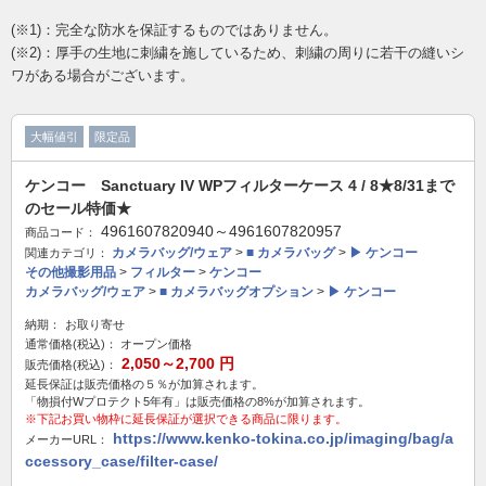
(※1)：完全な防水を保証するものではありません。
(※2)：厚手の生地に刺繍を施しているため、刺繍の周りに若干の縫いシ
ワがある場合がございます。
大幅値引
限定品
ケンコー Sanctuary IV WPフィルターケース 4 / 8★8/31まで
のセール特価★
4961607820940～4961607820957
商品コード：
カメラバッグ/ウェア
>
■ カメラバッグ
>
▶ ケンコー
関連カテゴリ：
その他撮影用品
>
フィルター
>
ケンコー
カメラバッグ/ウェア
>
■ カメラバッグオプション
>
▶ ケンコー
納期：
お取り寄せ
通常価格(税込)：
オープン価格
2,050～2,700
円
販売価格(税込)：
延長保証は販売価格の５％が加算されます。
「物損付Wプロテクト5年有」は販売価格の8%が加算されます。
※下記お買い物枠に延長保証が選択できる商品に限ります。
https://www.kenko-tokina.co.jp/imaging/bag/a
メーカーURL：
ccessory_case/filter-case/