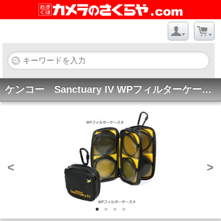
ケンコー Sanctuary IV WPフィルターケース 4 / 8★8/31までのセール特価★
<
>