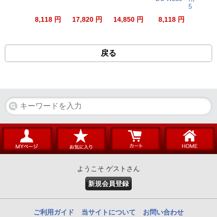
5
8,118 円
17,820 円
14,850 円
8,118 円
78
戻る
ようこそ ゲストさん
新規会員登録
ご利用ガイド
当サイトについて
お問い合わせ