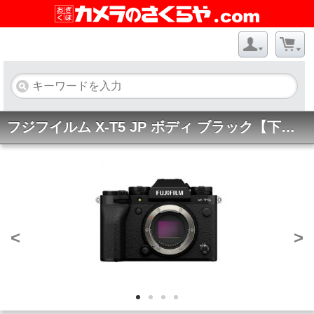
フジフイルム X-T5 JP ボディ ブラック【下取優待引あり-在庫限】
<
>