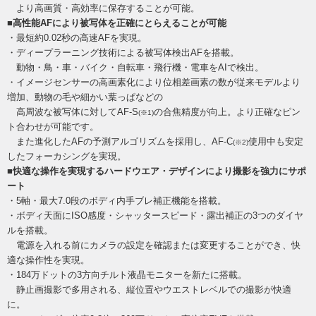
より高画質・高効率に保存することが可能。
■高性能AFにより被写体を正確にとらえることが可能
・最短約0.02秒の高速AFを実現。
・ディープラーニング技術による被写体検出AFを搭載。
動物・鳥・車・バイク・自転車・飛行機・電車をAIで検出。
・イメージセンサーの高画素化により位相差画素の数が従来モデルより
増加、動物の毛や細かい葉っぱなどの
高周波な被写体に対してAF-S
の合焦精度が向上。より正確なピン
(※1)
ト合わせが可能です。
また進化したAFの予測アルゴリズムを採用し、AF-C
使用中も安定
(※2)
したフォーカシングを実現。
■快適な操作を実現するハードウエア・デザインにより撮影を強力にサポ
ート
・5軸・最大7.0段のボディ内手ブレ補正機能を搭載。
・ボディ天面にISO感度・シャッタースピード・露出補正の3つのダイヤ
ルを搭載。
電源を入れる前にカメラの設定を確認または変更することができ、快
適な操作性を実現。
・184万ドットの3方向チルト液晶モニターを新たに搭載。
静止画撮影で多用される、縦位置やウエストレベルでの撮影が快適
に。