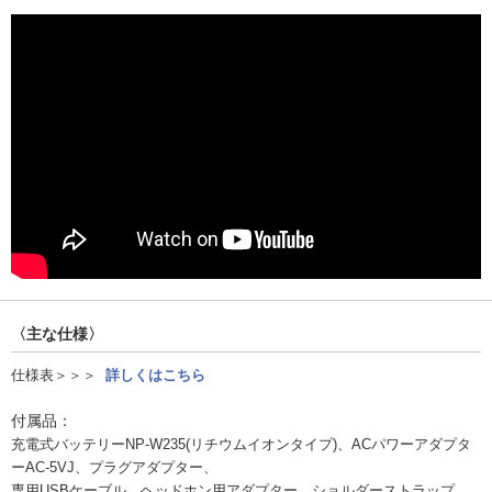
〈主な仕様〉
仕様表＞＞＞
詳しくはこちら
付属品：
充電式バッテリーNP-W235(リチウムイオンタイプ)、ACパワーアダプタ
ーAC-5VJ、プラグアダプター、
専用USBケーブル、ヘッドホン用アダプター、ショルダーストラップ、