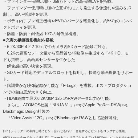
・ファインダー倍率0.8倍・369万ドットの高倍率EVFを搭載。
ファインダー使用時に瞳の位置ずれにより発生する像流れや歪みを抑
制し、高い視認性を実現。
・ボディ内手ブレ補正機構やEVFのパーツを軽量化し、約557gのコンパ
クトボディを実現。
・防塵・防滴・耐低温-10℃の耐低温構造。
■充実の動画撮影機能を搭載
・6.2K/30P 4:2:2 10bitでのカメラ内SDカード記録に対応。
6.2Kの豊富なデータ量から高品質な4K映像を生成する「4K HQ」モー
ドも搭載し、高画素センサーを生かした
解像感の高い映像を実現。
・SDカード対応のデュアルスロットを採用し、快適な動画撮影をサポー
ト。
・階調豊かな映像記録が可能な「F-Log2」を搭載。ポストプロダクショ
ンでの自由度が大きく向上。
・HDMI経由で最大6.2K/30P 12bitのRAWデータ出力が可能。
さらに、ATOMOS社製「NINJA V+」
でApple ProRes RAW
、
(※3)
(※4)
Blackmagic Design社製の
「Video Assist 12G」
でBlackmagic RAWとして記録可能。
(※5)
(※1) シャッターの半押し時にピント合わせを行い、合焦するとピントをロックする機能。
(※2) シャッターボタン半押し時にフォーカスエリアでとらえている被写体にピントを合わせ続