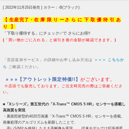
[ 2022年11月25日発売 ] カラー：-B(ブラック)
.
【 生産完了・在 庫 限 り ーさ ら に 下 取 優 待 引 あ
り
】
「下取り優待する」にチェック✅で さらにお得!!
(
「買い物かごに入れる」と値引き後の金額が確認できます。
)
「言語追加サービス」の詳細やお申し込み方法は
＞＞＞ こちらか
ら
ご確認ください。
» » »【アウトレット限定特価!!】
がございます。
※店頭でも販売しております。ご注文時完売の際はご容赦くださ
い。
■「Xシリーズ」第五世代の「X-Trans™ CMOS 5 HR」センサーを搭載し
高画質を実現
・裏面照射型約4020万画素「X-Trans™ CMOS 5 HR」センサーを搭載。
画像処理のアルゴリズムを刷新したことで、
高いS/N比を維持したまま高解像を実現。
従来モデルでは拡張感度