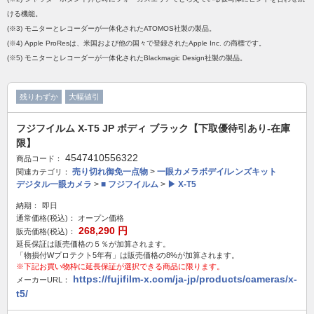
ける機能。
(※3) モニターとレコーダーが一体化されたATOMOS社製の製品。
(※4) Apple ProResは、米国および他の国々で登録されたApple Inc. の商標です。
(※5) モニターとレコーダーが一体化されたBlackmagic Design社製の製品。
残りわずか
大幅値引
フジフイルム X-T5 JP ボディ ブラック【下取優待引あり-在庫
限】
4547410556322
商品コード：
売り切れ御免一点物
>
一眼カメラボデイ/レンズキット
関連カテゴリ：
デジタル一眼カメラ
>
■ フジフイルム
>
▶ X-T5
納期：
即日
通常価格(税込)：
オープン価格
268,290
円
販売価格(税込)：
延長保証は販売価格の５％が加算されます。
「物損付Wプロテクト5年有」は販売価格の8%が加算されます。
※下記お買い物枠に延長保証が選択できる商品に限ります。
https://fujifilm-x.com/ja-jp/products/cameras/x-
メーカーURL：
t5/