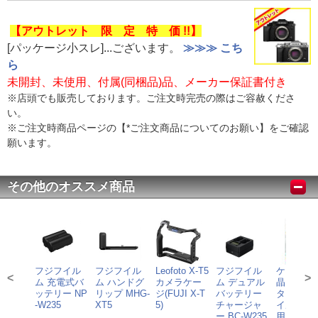
【アウトレット 限 定 特 価 !!】
[パッケージ小スレ]...ございます。
≫≫≫ こち
ら
未開封、未使用、付属(同梱品)品、メーカー保証書付き
※店頭でも販売しております。ご注文時完売の際はご容赦くださ
い。
※ご注文時商品ページの【*ご注文商品についてのお願い】をご確認
願います。
その他のオススメ商品
フジフイル
フジフイル
Leofoto X-T5
フジフイル
ケンコー
<
>
ム 充電式バ
ム ハンドグ
カメラケー
ム デュアル
晶プロテ
ッテリー NP
リップ MHG-
ジ(FUJI X-T
バッテリー
ター フジ
-W235
XT5
5)
チャージャ
イルム X-
ー BC-W235
用 KLP-F