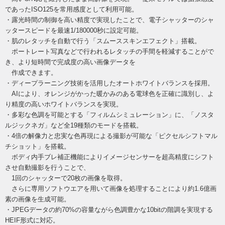
であったISO125を常用感度として利用可能。
・露光時間の制御を高い精度で実現したことで、電子シャッターのシャ
ッタースピードを最速1/180000秒に設定可能。
・肌のレタッチを自動で行う「スムーススキンエフェクト」搭載。
ポートレート写真などで行われるレタッチの手間を軽減することがで
き、より短時間で完成度の高い画像データを
作成できます。
・ディープラーニング技術を活用したオートホワイトバランスを採用。
AIにより、オレンジがかった暖かみのある電球色を正確に識別し、よ
り精度の高いホワイトバランスを実現。
・多彩な色調を可能とする「フィルムシミュレーション」に、「ノスタ
ルジックネガ」など全19種類のモードを搭載。
・4倍の解像力と忠実な色再現による撮影が可能な「ピクセルシフトマル
チショット」を搭載。
ボディ内手ブレ補正機能によりイメージセンサーを超高精度にシフト
させ自動撮影を行うことで、
1回のシャッターで20枚の画像を取得。
さらに専用ソフトウエアを用いて画像を処理することにより約1.6億画
素の画像を生成可能。
・JPEGデータの約70%の容量ながら色調豊かな10bitの階調を実現する
HEIF形式に対応。