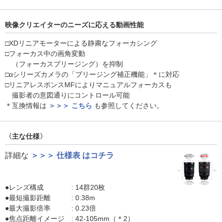
映像クリエイターのニーズに応える動画性能
□XDリニアモーターによる静粛なフォーカシング
□フォーカス中の画角変動
（フォーカスブリージング）を抑制
□αシリーズカメラの「ブリージング補正機能」＊に対応
□リニアレスポンスMFによりマニュアルフォーカスも
撮影者の意図通りにコントロール可能
＊互換情報は
＞＞＞ こちら
も参照してください。
〈主な仕様〉
詳細な
＞＞＞ 仕様表 はコチラ
●レンズ構成 : 14群20枚
●最短撮影距離 : 0.38m
●最大撮影倍率 : 0.23倍
●焦点距離イメージ : 42-105mm（＊2）