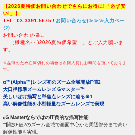
【2026夏特価お問い合わせでさらにお得に!「必ず安
い!」】
TEL: 03-3391-5675 /
お問い合わせ(≫≫≫入力ペー
ジ)
お問い合わせ欄に
「 （機種名- - )2026夏特価希望 」とご入力願いま
す。
※品薄のため在庫切れの場合は次回入荷にお時間を頂いておりま
す。
α™(Alpha™)レンズ初のズーム全域開放F値2
大口径標準ズームレンズ Gマスター™
美しいぼけ描写と単焦点レンズに迫る※1
高い解像性能を小型軽量なズームレンズで実現
G Masterならではの圧倒的な描写性能
q
□開放F値2のズーム全域で画面中心から周辺部分まで高い
解像性能を実現。