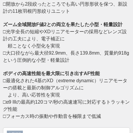
□開放から2段絞ったところでも高い円形形状を保つ、新設
計の11枚羽根円形絞りユニット
ズーム全域開放F値2との両立を果たした小型・軽量設計
□光学全長の短縮やXDリニアモーターの採用などレンズ設
計の工夫により、電子補正に
頼ことなく小型化を実現
□大口径ながら最大径92.9mm、長さ139.8mm、質量約918g
という圧倒的な小型・軽量設計
ボディの高速性能を最大限に引き出すAF性能
□最適化された4基のXD（extreme dynamic）リニアモータ
ーの搭載と最新の制御アルゴリズムに
より、高い応答性を実現
□α9 IIIの最高約120コマ/秒の高速連写に対応するトラッキン
グ性能
□フォーカス時の振動や作動音を極限まで低減