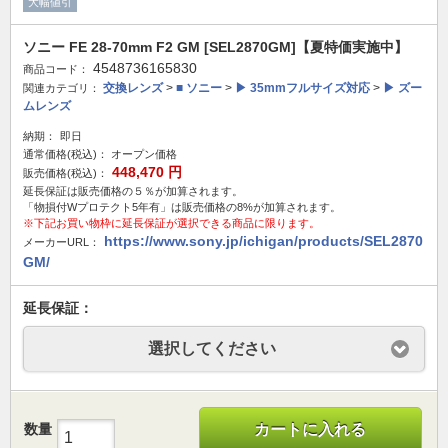
大幅値引
ソニー FE 28-70mm F2 GM [SEL2870GM]【夏特価実施中】
4548736165830
商品コード：
交換レンズ
>
■ ソニー
>
▶ 35mmフルサイズ対応
>
▶ ズー
関連カテゴリ：
ムレンズ
納期：
即日
通常価格(税込)：
オープン価格
448,470
円
販売価格(税込)：
延長保証は販売価格の５％が加算されます。
「物損付Wプロテクト5年有」は販売価格の8%が加算されます。
※下記お買い物枠に延長保証が選択できる商品に限ります。
https://www.sony.jp/ichigan/products/SEL2870
メーカーURL：
GM/
延長保証：
選択してください
数量
カートに入れる