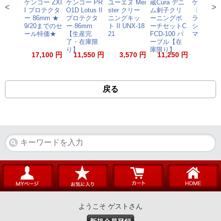
ケンコー ZXI
ケンコー PR
ユーエヌ Mei
蔵Cura デニ
ケンコー 
<
>
I プロテクタ
O1D Lotus II
ster クリー
ム刺子クリ
〈つつむ
ー 86mm ★
プロテクタ
ニングキッ
ーニングポ
ラップク
9/20までのセ
ー 86mm
ト II UNX-18
ーチセットC
ション調
ール特価★
【生産完
21
FCD-100 パ
マジック 
了・在庫限
ープル【在
り】
庫限り】
17,100 円
11,550 円
3,570 円
11,250 円
4,30
戻る
ようこそ ゲストさん