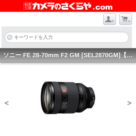
ソニー FE 28-70mm F2 GM [SEL2870GM]【夏特価実施中】
<
>