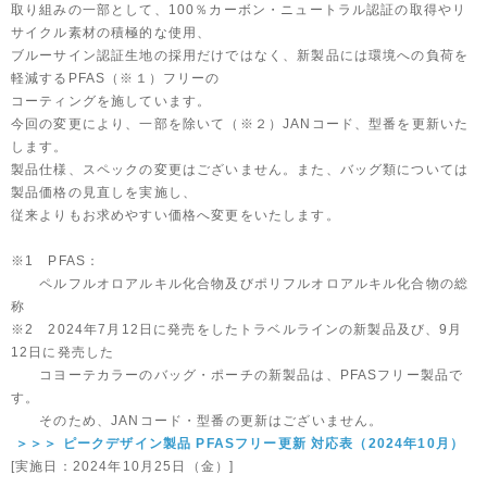
取り組みの一部として、100％カーボン・ニュートラル認証の取得やリ
サイクル素材の積極的な使用、
ブルーサイン認証生地の採用だけではなく、新製品には環境への負荷を
軽減するPFAS（※１）フリーの
コーティングを施しています。
今回の変更により、一部を除いて（※２）JANコード、型番を更新いた
します。
製品仕様、スペックの変更はございません。また、バッグ類については
製品価格の見直しを実施し、
従来よりもお求めやすい価格へ変更をいたします。
※1 PFAS：
ペルフルオロアルキル化合物及びポリフルオロアルキル化合物の総
称
※2 2024年7月12日に発売をしたトラベルラインの新製品及び、9月
12日に発売した
コヨーテカラーのバッグ・ポーチの新製品は、PFASフリー製品で
す。
そのため、JANコード・型番の更新はございません。
＞＞＞ ピークデザイン製品 PFASフリー更新 対応表（2024年10月）
[実施日：2024年10月25日（金）]