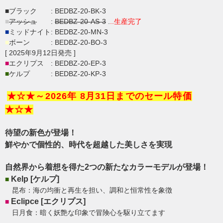
■ブラック : BEDBZ-20-BK-3
■
アッシュ
:
BEDBZ-20-AS-3
.
..生産完了
■
ミッドナイト: BEDBZ-20-MN-3
■
ボーン : BEDBZ-20-BO-3
[ 2025年9月12日発売 ]
■
エクリプス : BEDBZ-20-EP-3
■
ケルプ : BEDBZ-20-KP-3
★☆★～2026年 8月31日までのセール特価
★☆★
待望の新色が登場！
鮮やかで個性的、時代を超越した美しさを実現
自然界から着想を得た2つの新たなカラーモデルが登場！
Kelp [ケルプ]
■
昆布：海の均衝と再生を担い、調和と恒常性を象徴
Eclipce [​エクリプス]
■
日月食：暗く妖艶な印象で冒険心を駆り立てます