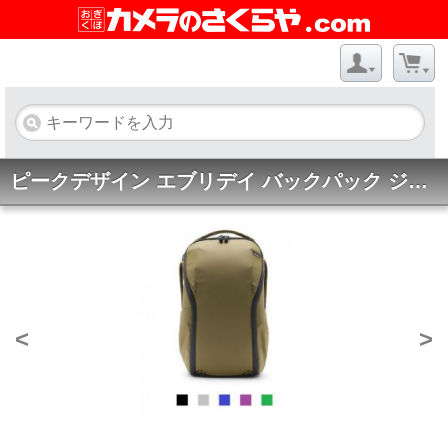
ピークデザイン エブリデイ バックパック ジップ 20L★8/31までのセール特価★
<
>