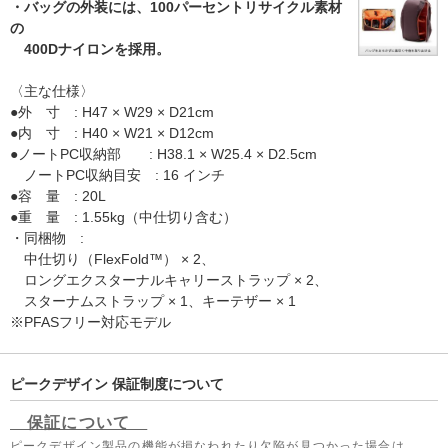
・バッグの外装には、100パーセントリサイクル素材
の
400Dナイロンを採用。
〈主な仕様〉
●外 寸 : H47 × W29 × D21cm
●内 寸 : H40 × W21 × D12cm
●ノートPC収納部 : H38.1 × W25.4 × D2.5cm
ノートPC収納目安 : 16 インチ
●容 量 : 20L
●重 量 : 1.55kg（中仕切り含む）
・同梱物 :
中仕切り（FlexFold™） × 2、
ロングエクスターナルキャリーストラップ × 2、
スターナムストラップ × 1、キーテザー × 1
※PFASフリー対応モデル
ピークデザイン 保証制度について
保証について
ピークデザイン製品の機能が損なわれたり欠陥が見つかった場合は、