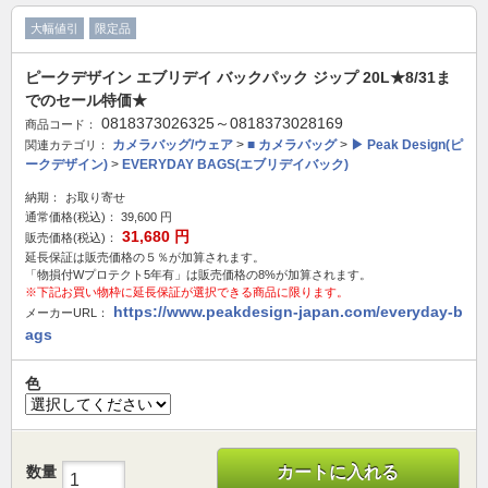
大幅値引
限定品
ピークデザイン エブリデイ バックパック ジップ 20L★8/31ま
でのセール特価★
0818373026325～0818373028169
商品コード：
カメラバッグ/ウェア
>
■ カメラバッグ
>
▶ Peak Design(ピ
関連カテゴリ：
ークデザイン)
>
EVERYDAY BAGS(エブリデイバック)
納期：
お取り寄せ
通常価格(税込)：
39,600
円
31,680
円
販売価格(税込)：
延長保証は販売価格の５％が加算されます。
「物損付Wプロテクト5年有」は販売価格の8%が加算されます。
※下記お買い物枠に延長保証が選択できる商品に限ります。
https://www.peakdesign-japan.com/everyday-b
メーカーURL：
ags
色
数量
カートに入れる