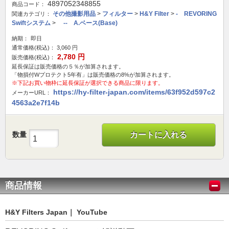
4897052348855
商品コード：
その他撮影用品
>
フィルター
>
H&Y Filter
>
- REVORING
関連カテゴリ：
Swiftシステム
>
-- A.ベース(Base)
納期：
即日
通常価格(税込)：
3,060
円
2,780
円
販売価格(税込)：
延長保証は販売価格の５％が加算されます。
「物損付Wプロテクト5年有」は販売価格の8%が加算されます。
※下記お買い物枠に延長保証が選択できる商品に限ります。
https://hy-filter-japan.com/items/63f952d597c2
メーカーURL：
4563a2e7f14b
数量
カートに入れる
商品情報
H&Y Filters Japan｜ YouTube