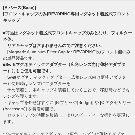
[A.ベース(Base)]
[フロントキャップのみ]REVORING専用マグネット着脱式フロント
キャップ
■商品はマグネット着脱式フロントキャップのみとなり、フィルター
本体、
リアキャップは含まれませんのでご注意ください。
[Magnetic Aluminum Filter Cap for REVORING]のフロント側のみ
の単品製品です。
■Swiftマグネティックアダプター（広角レンズ向け薄枠アダプタ
ー）にもご使用可能です。
・Swiftマグネティックアダプター（広角レンズ向け薄枠アダプタ
ー）使用時はレンズにアダプターを
予め装着し、本キャップを装着しておくことで、移動時などでも
レンズを護ります。
・キャップを外せばすぐに [B.ブリッジ(Bridge)] や [C.アクセサリー
(Accessory)] を装着可能で、
セットアップの時間を短縮し、よりスピーディーな操作を実現し
ます。
* Swiftマグネティックアダプター（広角レンズ向け薄枠アダプタ