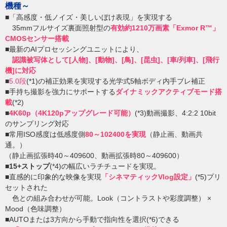
機種～
■「高感度・低ノイズ・美しいぼけ表現」を実現する
35mmフルサイズ裏面照射型の
有効約1210万画素
「Exmor R™」
CMOSセンサー搭載
■最新のAIプロセッシングユニットにより、
認識被写体として
[人物]、[動物]、[鳥]、[昆虫]、[車/列車]、[飛行
機]に対応
■
5.0段
(*1)の補正効果を実現する光学式5軸ボディ内手ブレ補正
■手持ち撮影を強力にサポートする
ダイナミックアクティブモード搭
載
(*2)
■
4K60p（4K120pアップグレード可能）
(*3)動画撮影、4:2:2 10bit
のサンプリング対応
■常用ISO感度は低感度側
80～102400を実現
（静止画、動画共
通。）
（静止画拡張時40～409600、動画拡張時80～409600）
■
15+ストップ
(*4)の幅広いラチチュードを実現。
■直感的に印象的な映像を実現
「シネマティックVlog設定」
(*5)プリ
セットされた
色との組み合わせが可能。Look（コントラストや彩度調整） ×
Mood（色味調整）
■AUTOまたは3方向から手動で指向性を選択(*6)できる