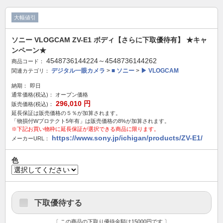
大幅値引
ソニー VLOGCAM ZV-E1 ボディ【さらに下取優待有】 ★キャ
ンペーン★
4548736144224～4548736144262
商品コード：
デジタル一眼カメラ
>
■ ソニー
>
▶ VLOGCAM
関連カテゴリ：
納期：
即日
通常価格(税込)：
オープン価格
296,010
円
販売価格(税込)：
延長保証は販売価格の５％が加算されます。
「物損付Wプロテクト5年有」は販売価格の8%が加算されます。
※下記お買い物枠に延長保証が選択できる商品に限ります。
https://www.sony.jp/ichigan/products/ZV-E1/
メーカーURL：
色
下取優待する
〔 この商品の下取り優待金額は15000円です 〕