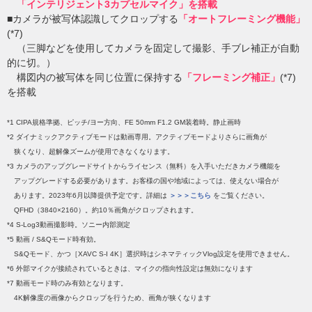
「インテリジェント3カプセルマイク」を搭載
■カメラが被写体認識してクロップする
「オートフレーミング機能」
(*7)
（三脚などを使用してカメラを固定して撮影、手ブレ補正が自動
的に切。）
構図内の被写体を同じ位置に保持する
「フレーミング補正」
(*7)
を搭載
*1 CIPA規格準拠、ピッチ/ヨー方向、FE 50mm F1.2 GM装着時。静止画時
*2 ダイナミックアクティブモードは動画専用。アクティブモードよりさらに画角が
狭くなり、超解像ズームが使用できなくなります。
*3 カメラのアップグレードサイトからライセンス（無料）を入手いただきカメラ機能を
アップグレードする必要があります。お客様の国や地域によっては、使えない場合が
あります。2023年6月以降提供予定です。詳細は
＞＞＞こちら
をご覧ください。
QFHD（3840×2160）。約10％画角がクロップされます。
*4 S-Log3動画撮影時。ソニー内部測定
*5 動画 / S&Qモード時有効。
S&Qモード、かつ［XAVC S-I 4K］選択時はシネマティックVlog設定を使用できません。
*6 外部マイクが接続されているときは、マイクの指向性設定は無効になります
*7 動画モード時のみ有効となります。
4K解像度の画像からクロップを行うため、画角が狭くなります