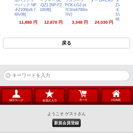
ルバッテリ
ージャー BC
ラスシート
ター LA-EA5
ター ソニ
ーパック NP
-QZ1 [NP-FZ
PCK-LG2 (α
ZV-E10 II
-FZ100[α9,7
100用]
7CII/α6700/α
-E1用 KL
RIV用]
7IV)
SVCZVE1
M2
11,880 円
12,870 円
3,348 円
24,030 円
93
戻る
ようこそ ゲストさん
新規会員登録