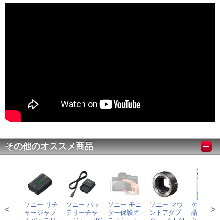
その他のオススメ商品
ソニー リチ
ソニー バッ
ソニー モニ
ソニー マウ
ケンコー 
<
>
ャージャブ
テリーチャ
ター保護ガ
ントアダプ
晶プロテ