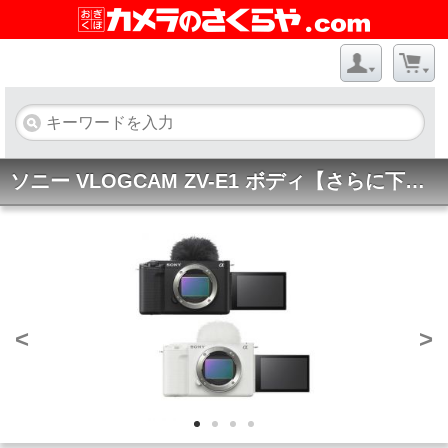
ソニー VLOGCAM ZV-E1 ボディ【さらに下取優待有】 ★キャンペーン★
<
>