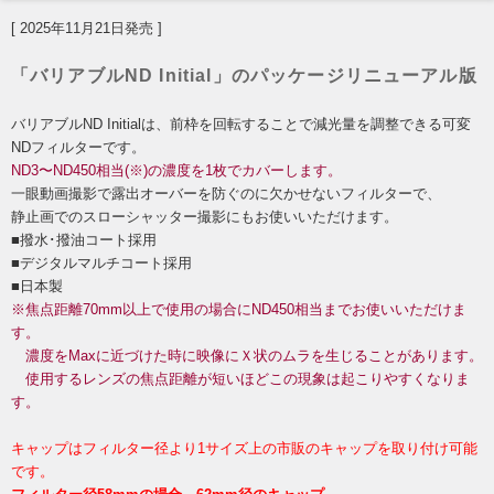
[ 2025年11月21日発売 ]
「バリアブルND Initial」のパッケージリニューアル版
バリアブルND Initialは、前枠を回転することで減光量を調整できる可変
NDフィルターです。
ND3〜ND450相当(※)の濃度を1枚でカバーします。
一眼動画撮影で露出オーバーを防ぐのに欠かせないフィルターで、
静止画でのスローシャッター撮影にもお使いいただけます。
■撥水･撥油コート採用
■デジタルマルチコート採用
■日本製
※焦点距離70mm以上で使用の場合にND450相当までお使いいただけま
す。
濃度をMaxに近づけた時に映像にＸ状のムラを生じることがあります。
使用するレンズの焦点距離が短いほどこの現象は起こりやすくなりま
す。
キャップはフィルター径より1サイズ上の市販のキャップを取り付け可能
です。