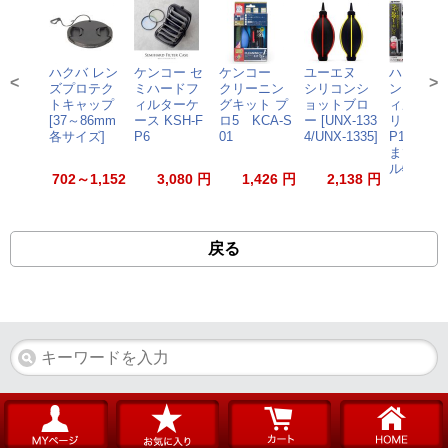
ハクバ レン
ケンコー セ
ケンコー
ユーエヌ
ハクバ 
<
>
ズプロテク
ミハードフ
クリーニン
シリコンシ
ンズペン3
トキャップ
ィルターケ
グキット プ
ョットブロ
ィルター
[37～86mm
ース KSH-F
ロ5 KCA-S
ー [UNX-133
リア KMC
各サイズ]
P6
01
4/UNX-1335]
P14 ★8/3
までのセ
ル特価★
702～1,152
3,080 円
1,426 円
2,138 円
1,90
円
戻る