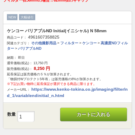
フィルター径58mmの場合→62mm径のキャップ
NEW
大幅値引
ケンコー バリアブルND Initial(イニシャル) N 58mm
4961607358825
商品コード：
その他撮影用品
>
フィルター
>
ケンコー
>
高濃度NDフィル
関連カテゴリ：
ター
>
バリアブルND
納期：
即日
通常価格(税込)：
13,750
円
8,250
円
販売価格(税込)：
延長保証は販売価格の５％が加算されます。
「物損付Wプロテクト5年有」は販売価格の8%が加算されます。
※下記お買い物枠に延長保証が選択できる商品に限ります。
https://www.kenko-tokina.co.jp/imaging/filter/n
メーカーURL：
d_1/variablendinitial_n.html
数量
カートに入れる