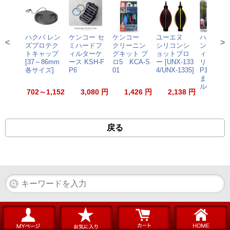
ハクバ レン
ケンコー セ
ケンコー
ユーエヌ
ハクバ 
<
>
ズプロテク
ミハードフ
クリーニン
シリコンシ
ンズペン3
トキャップ
ィルターケ
グキット プ
ョットブロ
ィルター
[37～86mm
ース KSH-F
ロ5 KCA-S
ー [UNX-133
リア KMC
各サイズ]
P6
01
4/UNX-1335]
P14 ★8/3
までのセ
ル特価★
702～1,152
3,080 円
1,426 円
2,138 円
1,90
円
戻る