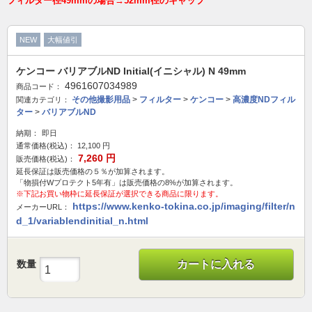
フィルター径49mmの場合→52mm径のキャップ
NEW
大幅値引
ケンコー バリアブルND Initial(イニシャル) N 49mm
4961607034989
商品コード：
その他撮影用品
>
フィルター
>
ケンコー
>
高濃度NDフィル
関連カテゴリ：
ター
>
バリアブルND
納期：
即日
通常価格(税込)：
12,100
円
7,260
円
販売価格(税込)：
延長保証は販売価格の５％が加算されます。
「物損付Wプロテクト5年有」は販売価格の8%が加算されます。
※下記お買い物枠に延長保証が選択できる商品に限ります。
https://www.kenko-tokina.co.jp/imaging/filter/n
メーカーURL：
d_1/variablendinitial_n.html
数量
カートに入れる