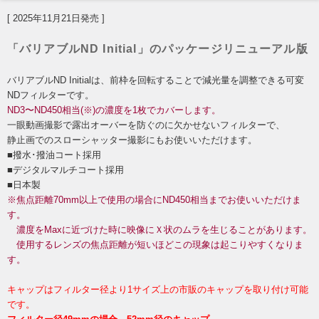
[ 2025年11月21日発売 ]
「バリアブルND Initial」のパッケージリニューアル版
バリアブルND Initialは、前枠を回転することで減光量を調整できる可変
NDフィルターです。
ND3〜ND450相当(※)の濃度を1枚でカバーします。
一眼動画撮影で露出オーバーを防ぐのに欠かせないフィルターで、
静止画でのスローシャッター撮影にもお使いいただけます。
■撥水･撥油コート採用
■デジタルマルチコート採用
■日本製
※焦点距離70mm以上で使用の場合にND450相当までお使いいただけま
す。
濃度をMaxに近づけた時に映像にＸ状のムラを生じることがあります。
使用するレンズの焦点距離が短いほどこの現象は起こりやすくなりま
す。
キャップはフィルター径より1サイズ上の市販のキャップを取り付け可能
です。