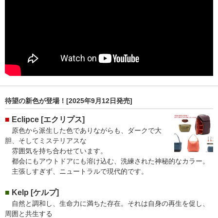
待望の新色が登場！[2025年9月12日発売]
■
Eclipce [​エクリプス]
原色から派生した色でありながらも、ダークで大
胆、そしてミステリアスな
雰囲気を持ち合わせています。
都会にもアウトドアにも溶け込む、洗練された神秘的なカラー。
主張しすぎず、ニュートラルで現代的です。
■
Kelp [ケルプ]
自然と調和し、生命力に満ちた存在。それは自身の再生を促し、
周囲と共生する