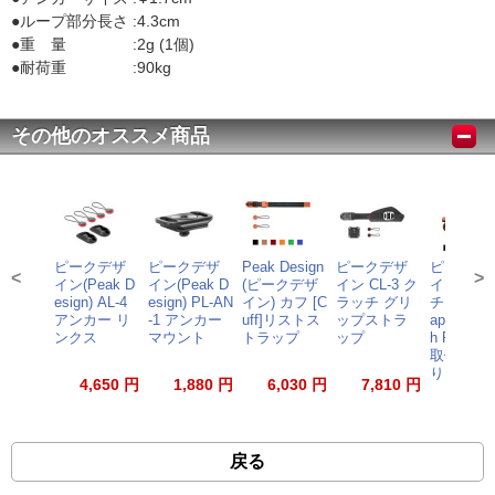
●ループ部分長さ :4.3cm
●重 量 :2g (1個)
●耐荷重 :90kg
その他のオススメ商品
ピークデザ
ピークデザ
Peak Design
ピークデザ
ピークデ
<
>
イン(Peak D
イン(Peak D
(ピークデザ
イン CL-3 ク
イン キャ
esign) AL-4
esign) PL-AN
イン) カフ [C
ラッチ グリ
チャー V3 
アンカー リ
-1 アンカー
uff]リストス
ップストラ
apture V3 
ンクス
マウント
トラップ
ップ
h Plate]
取優待あ
り】
4,650 円
1,880 円
6,030 円
7,810 円
13,86
戻る