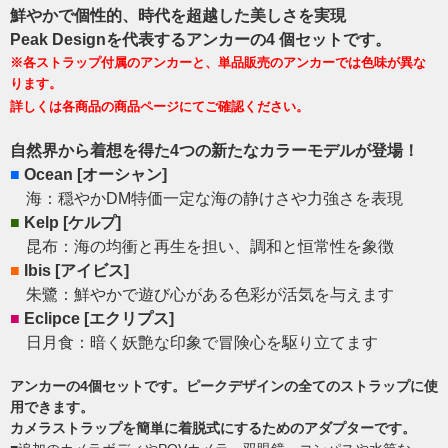
鮮やかで個性的、時代を超越した美しさを実現
Peak Designを代表するアンカーの4 個セットです。
※各ストラップ付属のアンカーと、単品販売のアンカーでは色味が異な
ります。
詳しくは各商品の商品ページにてご確認ください。
自然界から着想を得た4つの新たなカラーモデルが登場！
■
Ocean [オーシャン]
海：穏やかDM特価一定な海の静けさや力強さを表現
■
Kelp [ケルプ]
昆布：海の均衝と再生を担い、調和と恒常性を象徴
■
Ibis [アイビス]
朱鷺：鮮やかで遊び心がある色彩が活気を与えます
■
Eclipce [​エクリプス]
日月食：暗く妖艶な印象で冒険心を駆り立てます
アンカーの4個セットです。ピークデザインの全てのストラップに使
用できます。
カメラストラップを簡単に着脱式にするためのアダプターです。