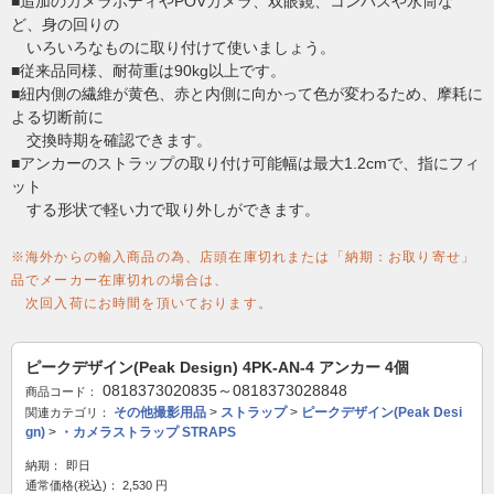
■追加のカメラボディやPOVカメラ、双眼鏡、コンパスや水筒な
ど、身の回りの
いろいろなものに取り付けて使いましょう。
■従来品同様、耐荷重は90kg以上です。
■紐内側の繊維が黄色、赤と内側に向かって色が変わるため、摩耗に
よる切断前に
交換時期を確認できます。
■アンカーのストラップの取り付け可能幅は最大1.2cmで、指にフィ
ット
する形状で軽い力で取り外しができます。
※海外からの輸入商品の為、店頭在庫切れまたは「納期：お取り寄せ」
品でメーカー在庫切れの場合は、
次回入荷にお時間を頂いております。
ピークデザイン(Peak Design) 4PK-AN-4 アンカー 4個
0818373020835～0818373028848
商品コード：
その他撮影用品
>
ストラップ
>
ピークデザイン(Peak Desi
関連カテゴリ：
gn)
>
・カメラストラップ STRAPS
納期：
即日
通常価格(税込)：
2,530
円