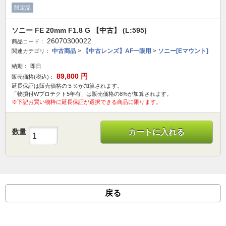
限定品
ソニー FE 20mm F1.8 G 【中古】 (L:595)
26070300022
商品コード：
中古商品
>
【中古レンズ】AF一眼用
>
ソニー[Eマウント]
関連カテゴリ：
納期：
即日
89,800
円
販売価格(税込)：
延長保証は販売価格の５％が加算されます。
「物損付Wプロテクト5年有」は販売価格の8%が加算されます。
※下記お買い物枠に延長保証が選択できる商品に限ります。
数量
カートに入れる
戻る