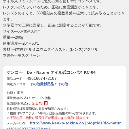
オイル入りでスムーズに北の方角を指し示すコンパスです。
レチクルが入っているため、正確に角度測定ができます。
レンズをのぞくと、360度刻みの度数目盛を拡大して読み取ることができ
ます。
水準器付で三脚に固定し、正確に測定することが可能です。
サイズ---63×85×30mm
重量----200g
使用温度----20°～50℃
素材 ---(本体)アルミニウムダイカスト、(レンズ)アクリル
本体色---モスグリーン
ケンコー Do・Nature オイル式コンパス KC-04
4961607472187
商品コード：
その他撮影用品
>
その他
関連カテゴリ：
納期：
即日
通常価格(税込)：
オープン価格
2,179
円
販売価格(税込)：
延長保証は販売価格の５％が加算されます。
「物損付Wプロテクト5年有」は販売価格の8%が加算されます。
※下記お買い物枠に延長保証が選択できる商品に限ります。
http://www.kenko-tokina.co.jp/optics/do-natur
メーカーURL：
e/4961607472187.html