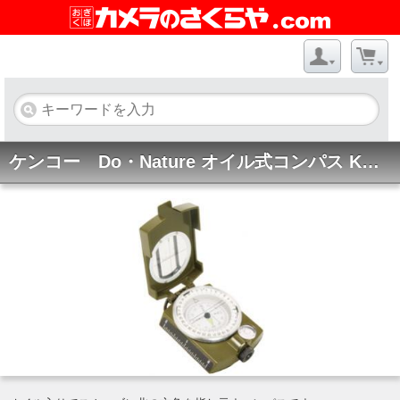
ケンコー Do・Nature オイル式コンパス KC-04