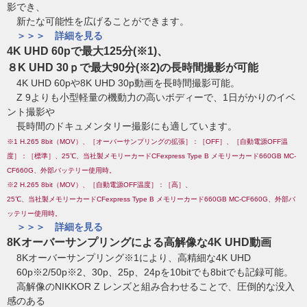
影でき、
新たな可能性を広げることができます。
＞＞＞ 詳細を見る
4K UHD 60pで最大125分(※1)、
８K UHD 30ｐで最大90分(※2)の長時間撮影が可能
4K UHD 60pや8K UHD 30p動画を長時間撮影可能。
Z 9よりも小型軽量の機動力の高いボディーで、1日がかりのイベ
ント撮影や
長時間のドキュメンタリー撮影にも適しています。
※1 H.265 8bit（MOV）、
［オーバーサンプリングの拡張］：［OFF］、［自動電源OFF温
度］：［標準］、25℃、当社製メモリーカードCFexpress Type B メモリーカード660GB
MC-
CF660G、外部バッテリー使用時。
※2 H.265 8bit（MOV）、［自動電源OFF温度］：［高］、
25℃、当社製メモリーカードCFexpress Type B メモリーカード660GB
MC-CF660G、外部バ
ッテリー使用時。
＞＞＞ 詳細を見る
8Kオーバーサンプリングによる高解像な4K UHD動画
8Kオーバーサンプリング※1により、高精細な4K UHD
60p※2/50p※2、30p、25p、24pを10bitでも8bitでも記録可能。
高解像のNIKKOR Z レンズと組み合わせることで、圧倒的な没入
感のある