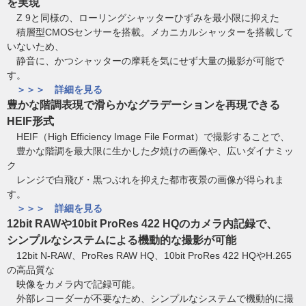
を実現
Z 9と同様の、ローリングシャッターひずみを最小限に抑えた
積層型CMOSセンサーを搭載。メカニカルシャッターを搭載して
いないため、
静音に、かつシャッターの摩耗を気にせず大量の撮影が可能で
す。
＞＞＞ 詳細を見る
豊かな階調表現で滑らかなグラデーションを再現できる
HEIF形式
HEIF（High Efficiency Image File Format）で撮影することで、
豊かな階調を最大限に生かした夕焼けの画像や、広いダイナミッ
ク
レンジで白飛び・黒つぶれを抑えた都市夜景の画像が得られま
す。
＞＞＞ 詳細を見る
12bit RAWや10bit ProRes 422 HQのカメラ内記録で、
シンプルなシステムによる機動的な撮影が可能
12bit N-RAW、ProRes RAW HQ、10bit ProRes 422 HQやH.265
の高品質な
映像をカメラ内で記録可能。
外部レコーダーが不要なため、シンプルなシステムで機動的に撮