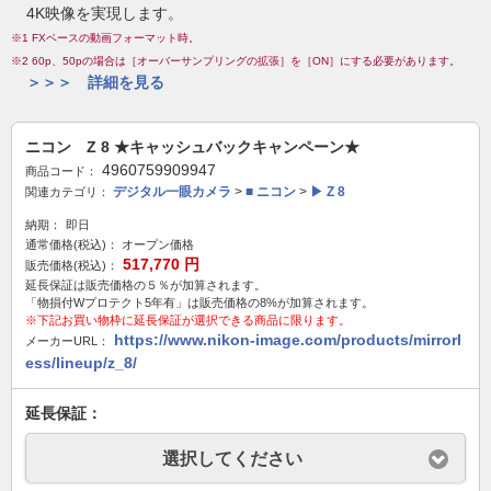
4K映像を実現します。
※1 FXベースの動画フォーマット時。
※2 60p、50pの場合は［オーバーサンプリングの拡張］を［ON］にする必要があります。
＞＞＞ 詳細を見る
ニコン Z 8 ★キャッシュバックキャンペーン★
4960759909947
商品コード：
デジタル一眼カメラ
>
■ ニコン
>
▶ Z 8
関連カテゴリ：
納期：
即日
通常価格(税込)：
オープン価格
517,770
円
販売価格(税込)：
延長保証は販売価格の５％が加算されます。
「物損付Wプロテクト5年有」は販売価格の8%が加算されます。
※下記お買い物枠に延長保証が選択できる商品に限ります。
https://www.nikon-image.com/products/mirrorl
メーカーURL：
ess/lineup/z_8/
延長保証：
選択してください