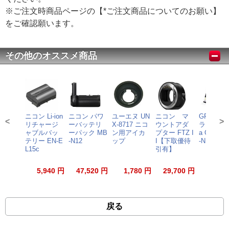
※ご注文時商品ページの【*ご注文商品についてのお願い】
をご確認願います。
その他のオススメ商品
ニコン Li-ion
ニコン パワ
ユーエヌ UN
ニコン マ
GRAMAS
<
>
リチャージ
ーバッテリ
X-8717 ニコ
ウントアダ
ラマス) Ex
ャブルバッ
ーパック MB
ン用アイカ
プター FTZ I
a Glass 
テリー EN-E
-N12
ップ
I【下取優待
-NI17J
L15c
引有】
5,940 円
47,520 円
1,780 円
29,700 円
3,30
戻る