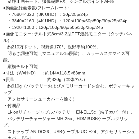
※静止画モード、撮像範囲FX、シングルポイントAF時
●動画記録画素数/フレームレート:
・7680×4320（8K UHD）：30p/25p/24p
・3840×2160（4K UHD）：120p/100p/60p/50p/30p/25p/24p
・1920×1080：120p/100p/60p/50p/30p/25p/24p
●画像モニター: チルト式8cm/3.2型TFT液晶モニター（タッチパネ
ル）、
約210万ドット、視野角170°、視野率約100%、
明るさ調整可能（マニュアル15段階）、カラーカスタマイズ可
能、
縦横チルト可能
●寸法（W×H×D） : 約144×118.5×83mm
●質量 : 約820g（本体のみ）
約910g（バッテリーおよびメモリーカードを含む、ボディーキャ
ップ、
アクセサリーシューカバーを除く）
・付属品:
Li-ionリチャージャブルバッテリー EN-EL15c（端子カバー付）、
バッテリーチャージャー MH-25a、HDMI/USBケーブルクリッ
プ、
ストラップ AN-DC26、USBケーブル UC-E24、アクセサリーシュ
ーカバー BS-1、