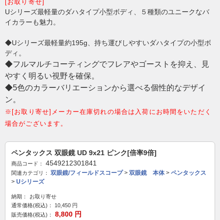
[お取り寄せ]
Uシリーズ最軽量のダハタイプ小型ボディ、５種類のユニークなバ
イカラーも魅力。
◆Uシリーズ最軽量約195g、持ち運びしやすいダハタイプの小型ボ
ディ。
◆フルマルチコーティングでフレアやゴーストを抑え、見
やすく明るい視野を確保。
◆5色のカラーバリエーションから選べる個性的なデザイ
ン。
※[お取り寄せ]メーカー在庫切れの場合は入荷にお時間をいただく
場合がございます。
ペンタックス 双眼鏡 UD 9x21 ピンク[倍率9倍]
4549212301841
商品コード：
双眼鏡/フィールドスコープ
>
双眼鏡 本体
>
ペンタックス
関連カテゴリ：
>
Uシリーズ
納期：
お取り寄せ
通常価格(税込)：
10,450
円
8,800
円
販売価格(税込)：