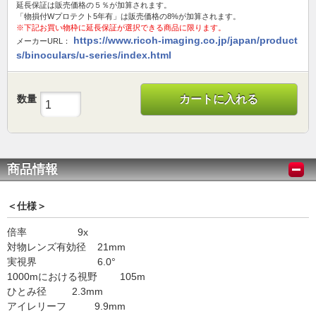
延長保証は販売価格の５％が加算されます。
「物損付Wプロテクト5年有」は販売価格の8%が加算されます。
※下記お買い物枠に延長保証が選択できる商品に限ります。
https://www.ricoh-imaging.co.jp/japan/product
メーカーURL：
s/binoculars/u-series/index.html
数量
カートに入れる
商品情報
＜仕様＞
倍率
9x
対物レンズ有効径
21mm
実視界
6.0°
1000mにおける視野
105m
ひとみ径
2.3mm
アイレリーフ
9.9mm