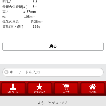
明るさ
5.3
最短合焦距離[約]
3m
高さ
約87mm
幅
108mm
鏡体の厚み
約38mm
質量(重さ)[約]
195g
戻る
ようこそ ゲストさん