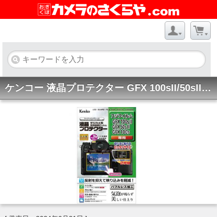
ケンコー 液晶プロテクター GFX 100sII/50sII用 KLP-FGFX100SM2