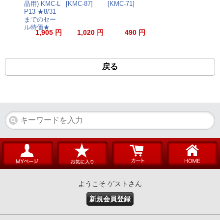
晶用) KMC-L
[KMC-87]
[KMC-71]
P13 ★8/31
までのセー
ル特価★
1,905 円
1,020 円
490 円
戻る
ようこそ ゲストさん
新規会員登録