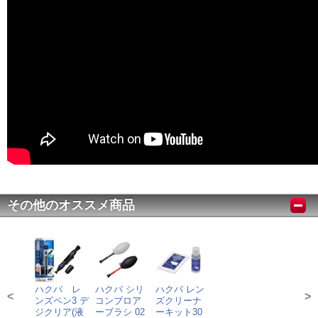
その他のオススメ商品
ハクバ レ
ハクバ シリ
ハクバ レン
<
>
ンズペン3 デ
コンブロア
ズクリーナ
ジクリア(液
ーブラシ 02
ーキット30