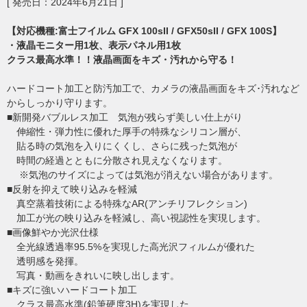
[ 発売日：2024年6月21日 ]
【対応機種:富士フイルム GFX 100sII / GFX50sII / GFX 100S】
・液晶モニター用1枚、表示パネル用1枚
クラス最高水準！！液晶画面をキズ・汚れから守る！
ハードコート加工と防汚加工で、カメラの液晶画面をキズ･汚れなど
からしっかり守ります。
■新開発バブルレス加工 気泡が残らず美しい仕上がり
伸縮性・弾力性に優れた厚手の特殊なシリコン層が、
貼る時の気泡を入りにくくし、さらに残った気泡が
時間の経過とともに分散され見えなくなります。
※気泡のサイズによっては気泡が消えない場合があります。
■反射を抑えて映り込みを軽減
真空蒸着技術による特殊なAR(アンチリフレクション)
加工が光の映り込みを軽減し、高い視認性を実現します。
■画像鮮やか光沢仕様
全光線透過率95.5%を実現した高光沢フィルムが優れた
透明感を発揮。
写真・動画をきれいに映し出します。
■キズに強いハードコート加工
クラス最高水準(鉛筆硬度3H)を実現した