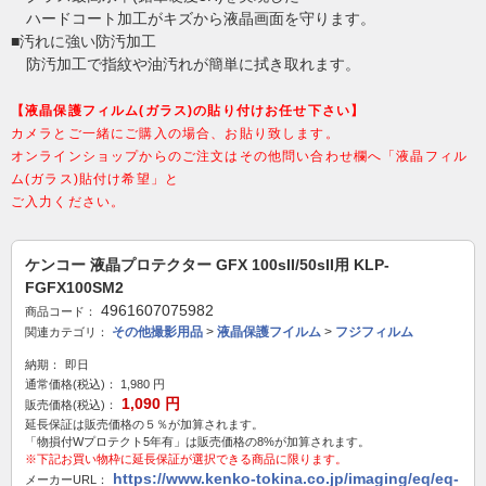
ハードコート加工がキズから液晶画面を守ります。
■汚れに強い防汚加工
防汚加工で指紋や油汚れが簡単に拭き取れます。
【液晶保護フィルム(ガラス)の貼り付けお任せ下さい】
カメラとご一緒にご購入の場合、お貼り致します。
オンラインショップからのご注文はその他問い合わせ欄へ「液晶フィル
ム(ガラス)貼付け希望」と
ご入力ください。
ケンコー 液晶プロテクター GFX 100sII/50sII用 KLP-
FGFX100SM2
4961607075982
商品コード：
その他撮影用品
>
液晶保護フイルム
>
フジフィルム
関連カテゴリ：
納期：
即日
通常価格(税込)：
1,980
円
1,090
円
販売価格(税込)：
延長保証は販売価格の５％が加算されます。
「物損付Wプロテクト5年有」は販売価格の8%が加算されます。
※下記お買い物枠に延長保証が選択できる商品に限ります。
https://www.kenko-tokina.co.jp/imaging/eq/eq-
メーカーURL：