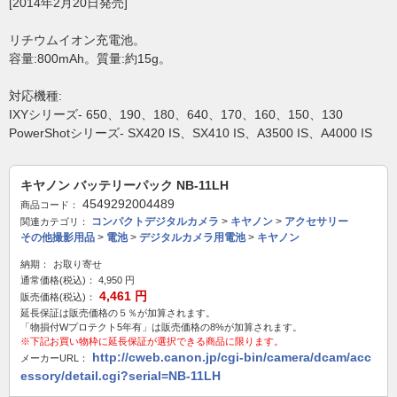
[2014年2月20日発売]
リチウムイオン充電池。
容量:800mAh。質量:約15g。
対応機種:
IXYシリーズ- 650、190、180、640、170、160、150、130
PowerShotシリーズ- SX420 IS、SX410 IS、A3500 IS、A4000 IS
キヤノン バッテリーパック NB-11LH
4549292004489
商品コード：
コンパクトデジタルカメラ
>
キヤノン
>
アクセサリー
関連カテゴリ：
その他撮影用品
>
電池
>
デジタルカメラ用電池
>
キヤノン
納期：
お取り寄せ
通常価格(税込)：
4,950
円
4,461
円
販売価格(税込)：
延長保証は販売価格の５％が加算されます。
「物損付Wプロテクト5年有」は販売価格の8%が加算されます。
※下記お買い物枠に延長保証が選択できる商品に限ります。
http://cweb.canon.jp/cgi-bin/camera/dcam/acc
メーカーURL：
essory/detail.cgi?serial=NB-11LH