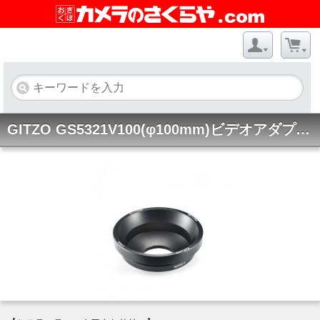
GITZO GS5321V100(φ100mm)ビデオアダプターシリーズ5