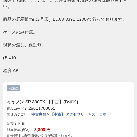
店頭でも販売しています。ご注文時販売済みの場合は御容赦下さ
い。
商品の展示販売は2号店(TEL:03-3391-1230)で行っております。
ケースのみ付属。
現状お渡し、保証無。
(B:410）
程度:AB
限定品
キヤノン SP 380EX 【中古】(B:410)
25011700051
商品コード：
中古商品
>
【中古】 アクセサリー
>
ストロボ
関連カテゴリ：
納期：
即日
3,800
円
販売価格(税込)：
延長保証は販売価格の５％が加算されます。